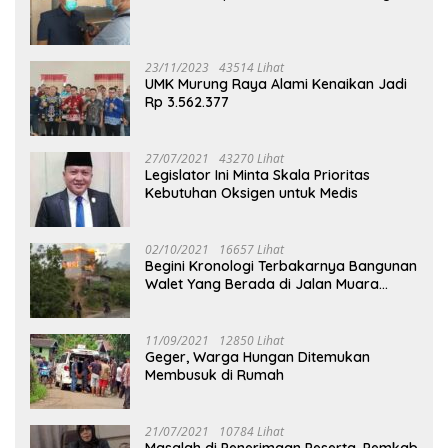
23/11/2023
43514 Lihat
UMK Murung Raya Alami Kenaikan Jadi
Rp 3.562.377
27/07/2021
43270 Lihat
Legislator Ini Minta Skala Prioritas
Kebutuhan Oksigen untuk Medis
02/10/2021
16657 Lihat
Begini Kronologi Terbakarnya Bangunan
Walet Yang Berada di Jalan Muara
Tuhup
11/09/2021
12850 Lihat
Geger, Warga Hungan Ditemukan
Membusuk di Rumah
21/07/2021
10784 Lihat
Masalah di Penerimaan Peserta, Pemkab