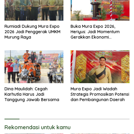
Rumiadi Dukung Mura Expo
Buka Mura Expo 2026,
2026 Jadi Penggerak UMKM
Heriyus: Jadi Momentum
Murung Raya
Gerakkan Ekonomi
Kerakyatan
Dina Maulidah: Cegah
Mura Expo Jadi Wadah
Karhutla Harus Jadi
Strategis Promosikan Potensi
Tanggung Jawab Bersama
dan Pembangunan Daerah
Rekomendasi untuk kamu