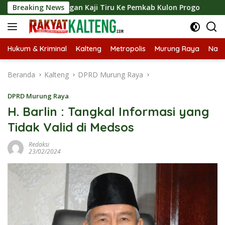
Langsung
unjungan Kaji Tiru Ke Pemkab Kulon Progo
Breaking News
Langsungkan
ke
konten
Hukum & Kriminal
Kalteng
Metropolis
Murung Raya
Nasi
Beranda
Kalteng
DPRD Murung Raya
DPRD Murung Raya
H. Barlin : Tangkal Informasi yang
Tidak Valid di Medsos
Redaksi
23/02/2024