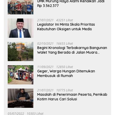
UMK Murung Raya Alami Kenaikan Jadi
Rp 3.562.377
27/07/2021
43251 Lihat
Legislator Ini Minta Skala Prioritas
Kebutuhan Oksigen untuk Medis
02/10/2021
16655 Lihat
Begini Kronologi Terbakarnya Bangunan
Walet Yang Berada di Jalan Muara
Tuhup
11/09/2021
12850 Lihat
Geger, Warga Hungan Ditemukan
Membusuk di Rumah
21/07/2021
10775 Lihat
Masalah di Penerimaan Peserta, Pemkab
Kotim Harus Cari Solusi
05/07/2022
10303 Lihat