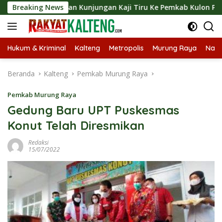
Langsung
ngsungkan Kunjungan Kaji Tiru Ke Pemkab Kulon Progo
Breaking News
ke
konten
Hukum & Kriminal
Kalteng
Metropolis
Murung Raya
Nasi
Beranda
Kalteng
Pemkab Murung Raya
Pemkab Murung Raya
Gedung Baru UPT Puskesmas
Konut Telah Diresmikan
Redaksi
15/07/2022