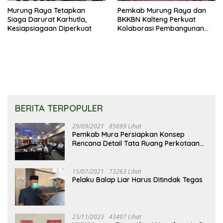
Murung Raya Tetapkan
Pemkab Murung Raya dan
Siaga Darurat Karhutla,
BKKBN Kalteng Perkuat
Kesiapsiagaan Diperkuat
Kolaborasi Pembangunan
Keluarga
BERITA TERPOPULER
29/09/2021
85699 Lihat
Pemkab Mura Persiapkan Konsep
Rencana Detail Tata Ruang Perkotaan
Puruk Cahu
15/07/2021
73263 Lihat
Pelaku Balap Liar Harus Ditindak Tegas
23/11/2023
43497 Lihat