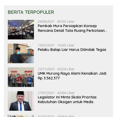
BERITA TERPOPULER
29/09/2021
85702 Lihat
Pemkab Mura Persiapkan Konsep
Rencana Detail Tata Ruang Perkotaan
Puruk Cahu
15/07/2021
73305 Lihat
Pelaku Balap Liar Harus Ditindak Tegas
23/11/2023
43528 Lihat
UMK Murung Raya Alami Kenaikan Jadi
Rp 3.562.377
27/07/2021
43304 Lihat
Legislator Ini Minta Skala Prioritas
Kebutuhan Oksigen untuk Medis
02/10/2021
16664 Lihat