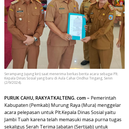
Serampang (ujung kiri) saat menerima berkas berita acara sebagai Plt.
Kepala Dinas Sosial yang baru di Aula Cahai Ondhui Tingang, Senin
(2/9/2024).
PURUK CAHU, RAKYATKALTENG. com –
Pemerintah
Kabupaten (Pemkab) Murung Raya (Mura) menggelar
acara pelepasan untuk Plt.Kepala Dinas Sosial yaitu
Jambi Tuah karena telah memasuki masa purna tugas
sekaligus Serah Terima Jabatan (Sertijab) untuk