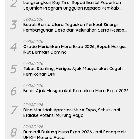
2
Langsungkan Kaji Tiru, Bupati Bantul Paparkan
Sejumlah Program Unggulan Kepada Pemkab
Barut
3
08/08/2026
Bupati Barito Utara Tegaskan Perkuat Sinergi
Pembangunan Desa dan Kelurahan Serta Kesiapan
Hadapi Potensi Karhutla
4
07/08/2026
Orado Meriahkan Mura Expo 2026, Bupati Heriyus
Ikut Bermain Domino
5
07/08/2026
Tekan Stunting, Heriyus Ajak Masyarakat Cegah
Pernikahan Dini
6
07/08/2026
Bebie Ajak Masyarakat Ramaikan Mura Expo 2026
7
07/08/2026
Dina Maulidah Apresiasi Mura Expo, Sebut Jadi
Etalase Potensi Murung Raya
8
07/08/2026
Rumiadi Dukung Mura Expo 2026 Jadi Penggerak
UMKM Murung Raya