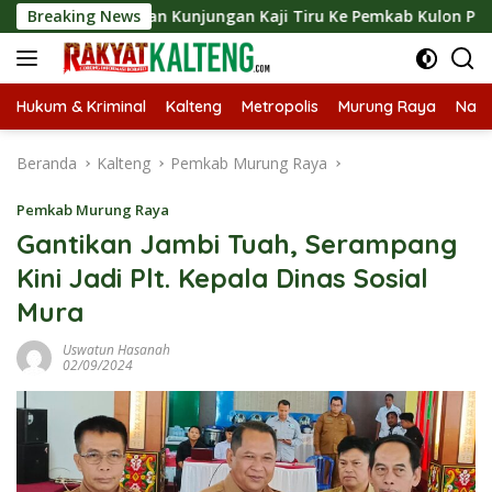
Langsung
gsungkan Kunjungan Kaji Tiru Ke Pemkab Kulon Progo
Breaking News
L
ke
konten
Hukum & Kriminal
Kalteng
Metropolis
Murung Raya
Nasi
Beranda
Kalteng
Pemkab Murung Raya
Pemkab Murung Raya
Gantikan Jambi Tuah, Serampang
Kini Jadi Plt. Kepala Dinas Sosial
Mura
Uswatun Hasanah
02/09/2024