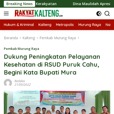
Langsung
Ekonomi Kerakyatan
Breaking News
Dina Maulidah Apresiasi Festival J
ke
konten
Hukum & Kriminal
Kalteng
Metropolis
Murung Raya
Nasi
Beranda
Kalteng
Pemkab Murung Raya
Pemkab Murung Raya
Dukung Peningkatan Pelayanan
Kesehatan di RSUD Puruk Cahu,
Begini Kata Bupati Mura
Redaksi
21/09/2022