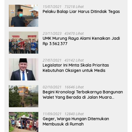
15/07/2021
73218 Lihat
Pelaku Balap Liar Harus Ditindak Tegas
23/11/2023
43470 Lihat
UMK Murung Raya Alami Kenaikan Jadi
Rp 3.562.377
27/07/2021
43142 Lihat
Legislator Ini Minta Skala Prioritas
Kebutuhan Oksigen untuk Medis
02/10/2021
16646 Lihat
Begini Kronologi Terbakarnya Bangunan
Walet Yang Berada di Jalan Muara
Tuhup
11/09/2021
12840 Lihat
Geger, Warga Hungan Ditemukan
Membusuk di Rumah