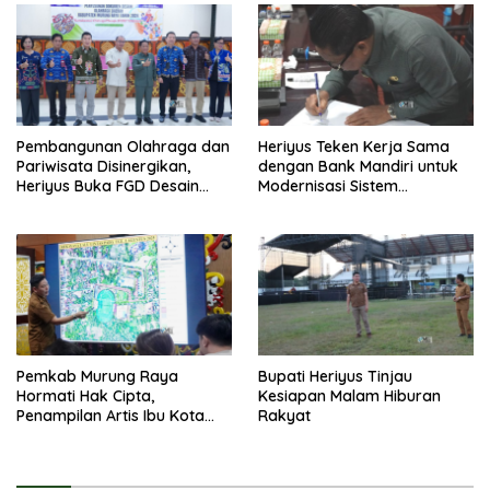
Pembangunan Olahraga dan
Heriyus Teken Kerja Sama
Pariwisata Disinergikan,
dengan Bank Mandiri untuk
Heriyus Buka FGD Desain
Modernisasi Sistem
Olahraga Daerah
Pembayaran Pajak Daerah
Pemkab Murung Raya
Bupati Heriyus Tinjau
Hormati Hak Cipta,
Kesiapan Malam Hiburan
Penampilan Artis Ibu Kota
Rakyat
Tidak Disiarkan Secara
Langsung