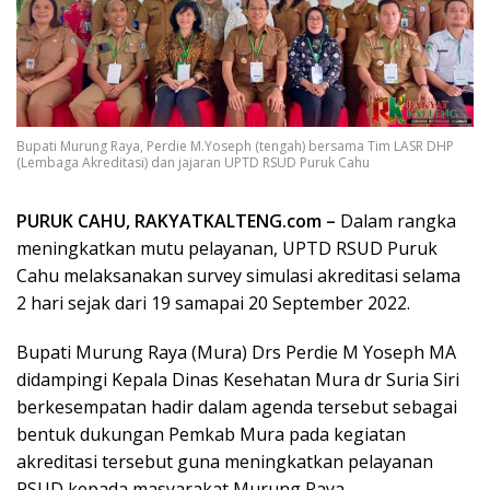
Bupati Murung Raya, Perdie M.Yoseph (tengah) bersama Tim LASR DHP
(Lembaga Akreditasi) dan jajaran UPTD RSUD Puruk Cahu
PURUK CAHU, RAKYATKALTENG.com –
Dalam rangka
meningkatkan mutu pelayanan, UPTD RSUD Puruk
Cahu melaksanakan survey simulasi akreditasi selama
2 hari sejak dari 19 samapai 20 September 2022.
Bupati Murung Raya (Mura) Drs Perdie M Yoseph MA
didampingi Kepala Dinas Kesehatan Mura dr Suria Siri
berkesempatan hadir dalam agenda tersebut sebagai
bentuk dukungan Pemkab Mura pada kegiatan
akreditasi tersebut guna meningkatkan pelayanan
RSUD kepada masyarakat Murung Raya.