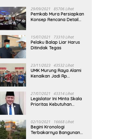
29/09/2021
85706 Lihat
Pemkab Mura Persiapkan
Konsep Rencana Detail
Tata Ruang Perkotaan
Puruk Cahu
15/07/2021
73310 Lihat
Pelaku Balap Liar Harus
Ditindak Tegas
23/11/2023
43532 Lihat
UMK Murung Raya Alami
Kenaikan Jadi Rp
3.562.377
27/07/2021
43314 Lihat
Legislator Ini Minta Skala
Prioritas Kebutuhan
Oksigen untuk Medis
02/10/2021
16668 Lihat
Begini Kronologi
Terbakarnya Bangunan
Walet Yang Berada di