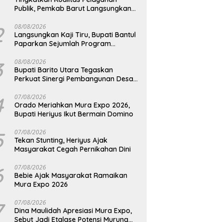
Publik, Pemkab Barut Langsungkan
Kunjungan Kaji Tiru Ke Pemkab Kulon
Progo
2
08/08/2026
Langsungkan Kaji Tiru, Bupati Bantul
Paparkan Sejumlah Program
Unggulan Kepada Pemkab Barut
3
08/08/2026
Bupati Barito Utara Tegaskan
Perkuat Sinergi Pembangunan Desa
dan Kelurahan Serta Kesiapan
Hadapi Potensi Karhutla
4
07/08/2026
Orado Meriahkan Mura Expo 2026,
Bupati Heriyus Ikut Bermain Domino
5
07/08/2026
Tekan Stunting, Heriyus Ajak
Masyarakat Cegah Pernikahan Dini
6
07/08/2026
Bebie Ajak Masyarakat Ramaikan
Mura Expo 2026
7
07/08/2026
Dina Maulidah Apresiasi Mura Expo,
Sebut Jadi Etalase Potensi Murung