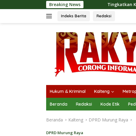
Langsung
Breaking News
Tingkatkan Kualitas Pelayanan Pub
ke
konten
Indeks Berita
Redaksi
Hukum & Kriminal
Kalteng
Metrop
Beranda
Redaksi
Kode Etik
Ped
Beranda
Kalteng
DPRD Murung Raya
DPRD Murung Raya