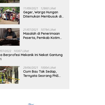
Jalan Muara Tuhup
11/09/2021
12860 Lihat
Geger, Warga Hungan
Ditemukan Membusuk di
Rumah
21/07/2021
10794 Lihat
Masalah di Penerimaan
Peserta, Pemkab Kotim
Harus Cari Solusi
/07/2022
10307 Lihat
ia Berprofesi Mekanik Ini Nekat Gantung
ri
29/06/2021
10004 Lihat
Cium Bau Tak Sedap,
Ternyata Seorang PNS
Aktif di Mura Tewas di
Rumah Kopel