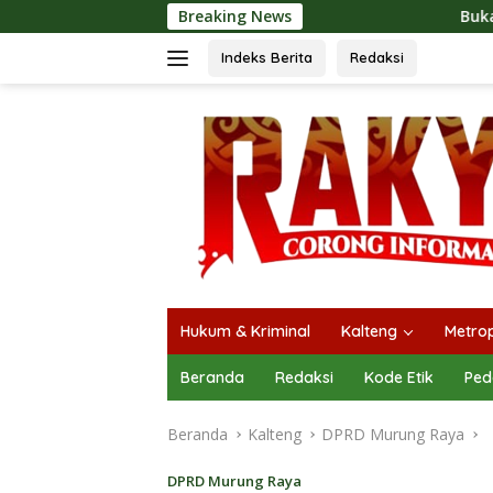
Langsung
Breaking News
Buka Mura Expo 2026, Her
ke
konten
Indeks Berita
Redaksi
Hukum & Kriminal
Kalteng
Metrop
Beranda
Redaksi
Kode Etik
Ped
Beranda
Kalteng
DPRD Murung Raya
DPRD Murung Raya