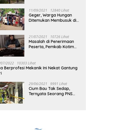
Jalan Muara Tuhup
11/09/2021
12840 Lihat
Geger, Warga Hungan
Ditemukan Membusuk di
Rumah
21/07/2021
10726 Lihat
Masalah di Penerimaan
Peserta, Pemkab Kotim
Harus Cari Solusi
/07/2022
10303 Lihat
ia Berprofesi Mekanik Ini Nekat Gantung
ri
29/06/2021
9991 Lihat
Cium Bau Tak Sedap,
Ternyata Seorang PNS
Aktif di Mura Tewas di
Rumah Kopel