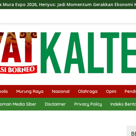
iyus: Jadi Momentum Gerakkan Ekonomi Kerakyatan
Di
olis
Murung Raya
Nasional
Olahraga
Opini
Pendi
oman Media Siber
Disclaimer
Privacy Policy
Indeks Berit
B