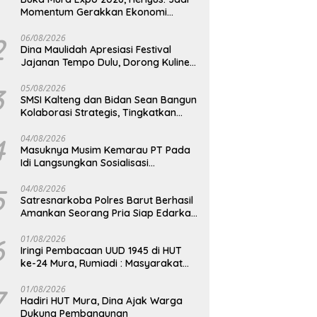
Momentum Gerakkan Ekonomi
Kerakyatan
2
06/08/2026
Dina Maulidah Apresiasi Festival
Jajanan Tempo Dulu, Dorong Kuliner
Tradisional Tetap Lestari
3
05/08/2026
SMSI Kalteng dan Bidan Sean Bangun
Kolaborasi Strategis, Tingkatkan
Edukasi Publik tentang Peran DPD RI
4
04/08/2026
Masuknya Musim Kemarau PT Pada
Idi Langsungkan Sosialisasi
Himbauan Karhutla
5
04/08/2026
Satresnarkoba Polres Barut Berhasil
Amankan Seorang Pria Siap Edarkan
Narkotika Jenis Sabu Seberat 5,05
Gram
6
01/08/2026
Iringi Pembacaan UUD 1945 di HUT
ke-24 Mura, Rumiadi : Masyarakat
Punya Andil Wujudkan Pembangunan
yang Lebih Besar
7
01/08/2026
Hadiri HUT Mura, Dina Ajak Warga
Dukung Pembangunan