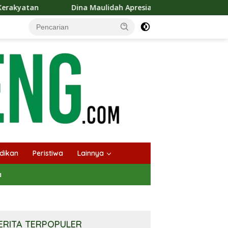
na Maulidah Apresiasi Festival Jajanan Tempo Dulu, Dorong Kuli
dikan
Peristiwa
Lainnya
a
ERITA TERPOPULER