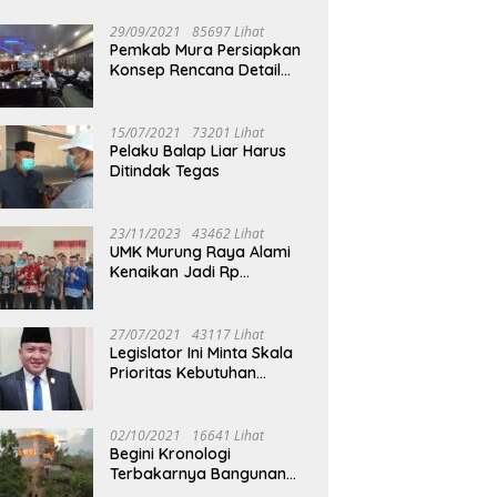
29/09/2021
85697 Lihat
Pemkab Mura Persiapkan
Konsep Rencana Detail
Tata Ruang Perkotaan
Puruk Cahu
15/07/2021
73201 Lihat
Pelaku Balap Liar Harus
Ditindak Tegas
23/11/2023
43462 Lihat
UMK Murung Raya Alami
Kenaikan Jadi Rp
3.562.377
27/07/2021
43117 Lihat
Legislator Ini Minta Skala
Prioritas Kebutuhan
Oksigen untuk Medis
02/10/2021
16641 Lihat
Begini Kronologi
Terbakarnya Bangunan
Walet Yang Berada di