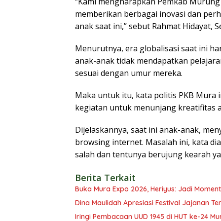
“Kami mengharapkan Pemkab Murung Ra
memberikan berbagai inovasi dan per
anak saat ini,” sebut Rahmat Hidayat, S
Menurutnya, era globalisasi saat ini 
anak-anak tidak mendapatkan pelajara
sesuai dengan umur mereka.
Maka untuk itu, kata politis PKB Mura
kegiatan untuk menunjang kreatifitas an
Dijelaskannya, saat ini anak-anak, me
browsing internet. Masalah ini, kata di
salah dan tentunya berujung kearah ya
Berita Terkait
Buka Mura Expo 2026, Heriyus: Jadi Mome
Dina Maulidah Apresiasi Festival Jajanan Te
Iringi Pembacaan UUD 1945 di HUT ke-24 Mura, R