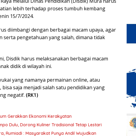
ya melalui Dinas Pendidikan (Disdik) Mura harus
hatian lebih terhadap proses tumbuh kembang
enin 15/7/2024.
harus diimbangi dengan berbagai macam upaya, agar
n serta pengetahuan yang salah, dimana tidak
 ini, Disdik harus melaksanakan berbagai macam
ak didik di wilayah ini.
nyukai yang namanya permainan online, atau
a, bisa saja menjadi salah satu pendidikan yang
ng negatif.
(RK1)
ntum Gerakkan Ekonomi Kerakyatan
mpo Dulu, Dorong Kuliner Tradisional Tetap Lestari
umiadi : Masyarakat Punya Andil Wujudkan