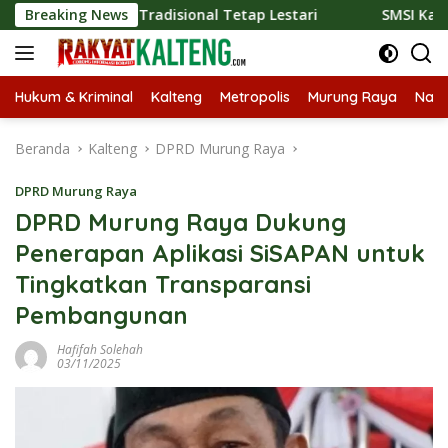
Langsung
Kuliner Tradisional Tetap Lestari
Breaking News
SMSI Kalteng dan Bi
ke
konten
Hukum & Kriminal
Kalteng
Metropolis
Murung Raya
Nasi
Beranda
Kalteng
DPRD Murung Raya
DPRD Murung Raya
DPRD Murung Raya Dukung
Penerapan Aplikasi SiSAPAN untuk
Tingkatkan Transparansi
Pembangunan
Hafifah Solehah
03/11/2025