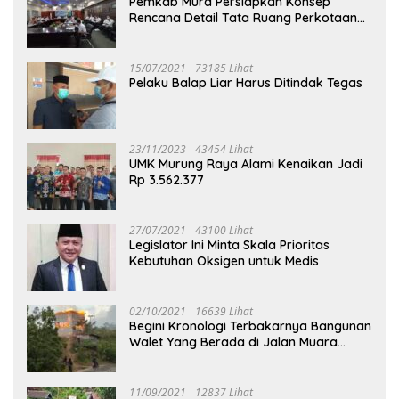
Pemkab Mura Persiapkan Konsep
Rencana Detail Tata Ruang Perkotaan
Puruk Cahu
15/07/2021
73185 Lihat
Pelaku Balap Liar Harus Ditindak Tegas
23/11/2023
43454 Lihat
UMK Murung Raya Alami Kenaikan Jadi
Rp 3.562.377
27/07/2021
43100 Lihat
Legislator Ini Minta Skala Prioritas
Kebutuhan Oksigen untuk Medis
02/10/2021
16639 Lihat
Begini Kronologi Terbakarnya Bangunan
Walet Yang Berada di Jalan Muara
Tuhup
11/09/2021
12837 Lihat