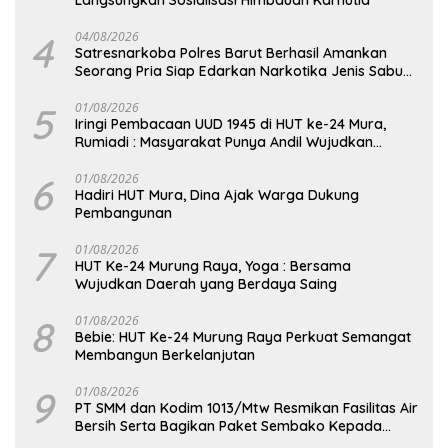
4
04/08/2026
Satresnarkoba Polres Barut Berhasil Amankan
Seorang Pria Siap Edarkan Narkotika Jenis Sabu
Seberat 5,05 Gram
5
01/08/2026
Iringi Pembacaan UUD 1945 di HUT ke-24 Mura,
Rumiadi : Masyarakat Punya Andil Wujudkan
Pembangunan yang Lebih Besar
6
01/08/2026
Hadiri HUT Mura, Dina Ajak Warga Dukung
Pembangunan
7
01/08/2026
HUT Ke-24 Murung Raya, Yoga : Bersama
Wujudkan Daerah yang Berdaya Saing
8
01/08/2026
Bebie: HUT Ke-24 Murung Raya Perkuat Semangat
Membangun Berkelanjutan
9
01/08/2026
PT SMM dan Kodim 1013/Mtw Resmikan Fasilitas Air
Bersih Serta Bagikan Paket Sembako Kepada
Masyarakat