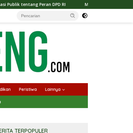
 DPD RI
Masuknya Musim Kemarau PT Pada Idi Langsung
dikan
Peristiwa
Lainnya
a
ERITA TERPOPULER