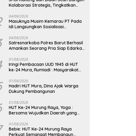
Kolaborasi Strategis, Tingkatkan
Edukasi Publik tentang Peran DPD RI
2
04/08/2026
Masuknya Musim Kemarau PT Pada
Idi Langsungkan Sosialisasi
Himbauan Karhutla
3
04/08/2026
Satresnarkoba Polres Barut Berhasil
Amankan Seorang Pria Siap Edarkan
Narkotika Jenis Sabu Seberat 5,05
Gram
4
01/08/2026
Iringi Pembacaan UUD 1945 di HUT
ke-24 Mura, Rumiadi : Masyarakat
Punya Andil Wujudkan Pembangunan
yang Lebih Besar
5
01/08/2026
Hadiri HUT Mura, Dina Ajak Warga
Dukung Pembangunan
6
01/08/2026
HUT Ke-24 Murung Raya, Yoga :
Bersama Wujudkan Daerah yang
Berdaya Saing
7
01/08/2026
Bebie: HUT Ke-24 Murung Raya
Perkuat Semangat Membangun