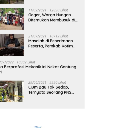
Jalan Muara Tuhup
11/09/2021
12830 Lihat
Geger, Warga Hungan
Ditemukan Membusuk di
Rumah
21/07/2021
10719 Lihat
Masalah di Penerimaan
Peserta, Pemkab Kotim
Harus Cari Solusi
/07/2022
10302 Lihat
ia Berprofesi Mekanik Ini Nekat Gantung
ri
29/06/2021
9990 Lihat
Cium Bau Tak Sedap,
Ternyata Seorang PNS
Aktif di Mura Tewas di
Rumah Kopel