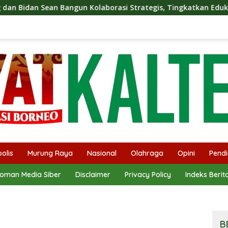
Kolaborasi Strategis, Tingkatkan Edukasi Publik tentang Peran
olis
Murung Raya
Nasional
Olahraga
Opini
Pendi
oman Media Siber
Disclaimer
Privacy Policy
Indeks Berit
B