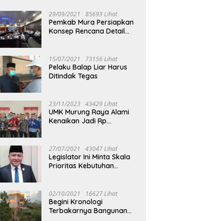
29/09/2021
85693 Lihat
Pemkab Mura Persiapkan
Konsep Rencana Detail
Tata Ruang Perkotaan
Puruk Cahu
15/07/2021
73156 Lihat
Pelaku Balap Liar Harus
Ditindak Tegas
23/11/2023
43429 Lihat
UMK Murung Raya Alami
Kenaikan Jadi Rp
3.562.377
27/07/2021
43047 Lihat
Legislator Ini Minta Skala
Prioritas Kebutuhan
Oksigen untuk Medis
02/10/2021
16627 Lihat
Begini Kronologi
Terbakarnya Bangunan
Walet Yang Berada di