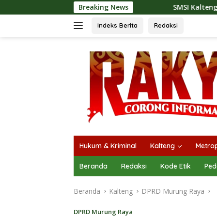
Langsung
Breaking News
SMSI Kalteng dan Bidan Sean Bangun 
ke
konten
Indeks Berita
Redaksi
Hukum & Kriminal
Kalteng
Metrop
Beranda
Redaksi
Kode Etik
Ped
Beranda
Kalteng
DPRD Murung Raya
DPRD Murung Raya