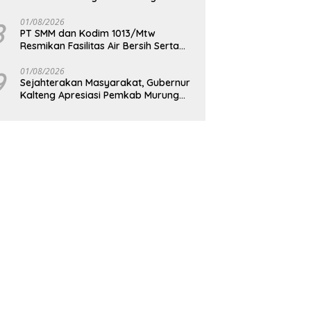
Berkelanjutan
8
01/08/2026
PT SMM dan Kodim 1013/Mtw
Resmikan Fasilitas Air Bersih Serta
Bagikan Paket Sembako Kepada
Masyarakat
9
01/08/2026
Sejahterakan Masyarakat, Gubernur
Kalteng Apresiasi Pemkab Murung
Raya