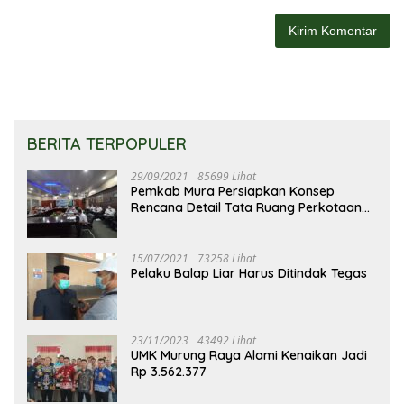
BERITA TERPOPULER
29/09/2021
85699 Lihat
Pemkab Mura Persiapkan Konsep
Rencana Detail Tata Ruang Perkotaan
Puruk Cahu
15/07/2021
73258 Lihat
Pelaku Balap Liar Harus Ditindak Tegas
23/11/2023
43492 Lihat
UMK Murung Raya Alami Kenaikan Jadi
Rp 3.562.377