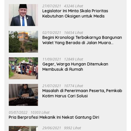
27/07/2021
43246 Lihat
Legislator Ini Minta Skala Prioritas
Kebutuhan Oksigen untuk Medis
02/10/2021
16654 Lihat
Begini Kronologi Terbakarnya Bangunan
Walet Yang Berada di Jalan Muara
Tuhup
11/09/2021
12849 Lihat
Geger, Warga Hungan Ditemukan
Membusuk di Rumah
21/07/2021
10774 Lihat
Masalah di Penerimaan Peserta, Pemkab
Kotim Harus Cari Solusi
05/07/2022
10303 Lihat
Pria Berprofesi Mekanik Ini Nekat Gantung Diri
29/06/2021
9992 Lihat