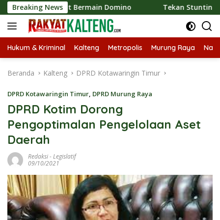
Langsung
eriyus Ikut Bermain Domino
Breaking News
Tekan Stunting, Heriyus A
ke
konten
Hukum & Kriminal
Kalteng
Metropolis
Murung Raya
Nasi
Beranda
Kalteng
DPRD Kotawaringin Timur
DPRD Kotawaringin Timur
,
DPRD Murung Raya
DPRD Kotim Dorong
Pengoptimalan Pengelolaan Aset
Daerah
Redaksi
-
Legislatif
09/10/2021