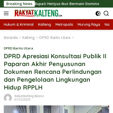
Langsung
po 2026, Bupati Heriyus Ikut Bermain Domino
Breaking News
Tekan S
ke
konten
Hukum & Kriminal
Kalteng
Metropolis
Murung Raya
Nasi
Beranda
Kalteng
DPRD Barito Utara
DPRD Barito Utara
DPRD Apresiasi Konsultasi Publik II
Paparan Akhir Penyusunan
Dokumen Rencana Perlindungan
dan Pengelolaan Lingkungan
Hidup RPPLH
Rakyatkalteng Batara
01/12/2025