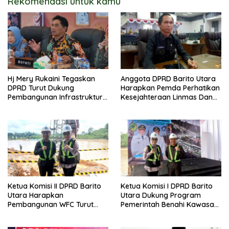
Rekomendasi untuk kamu
Hj Mery Rukaini Tegaskan
Anggota DPRD Barito Utara
DPRD Turut Dukung
Harapkan Pemda Perhatikan
Pembangunan Infrastruktur
Kesejahteraan Linmas Dan
Guna Pertumbuhan Ekonomi
Kader Posyandu Kelurahan
Daerah
Lanjas
Ketua Komisi II DPRD Barito
Ketua Komisi I DPRD Barito
Utara Harapkan
Utara Dukung Program
Pembangunan WFC Turut
Pemerintah Benahi Kawasan
Bantu Kembangkan UMKM
Kumuh