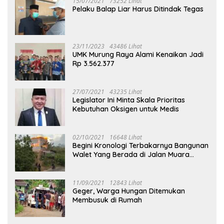
15/07/2021
73252 Lihat
Pelaku Balap Liar Harus Ditindak Tegas
23/11/2023
43486 Lihat
UMK Murung Raya Alami Kenaikan Jadi
Rp 3.562.377
27/07/2021
43235 Lihat
Legislator Ini Minta Skala Prioritas
Kebutuhan Oksigen untuk Medis
02/10/2021
16648 Lihat
Begini Kronologi Terbakarnya Bangunan
Walet Yang Berada di Jalan Muara
Tuhup
11/09/2021
12843 Lihat
Geger, Warga Hungan Ditemukan
Membusuk di Rumah