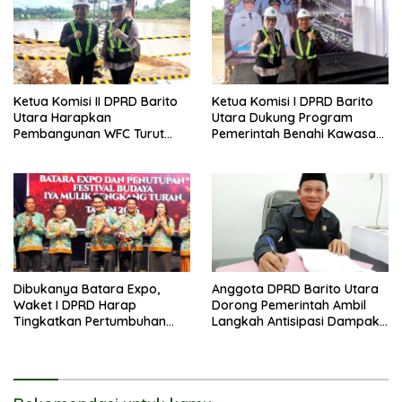
Ketua Komisi II DPRD Barito
Ketua Komisi I DPRD Barito
Utara Harapkan
Utara Dukung Program
Pembangunan WFC Turut
Pemerintah Benahi Kawasan
Bantu Kembangkan UMKM
Kumuh
Dibukanya Batara Expo,
Anggota DPRD Barito Utara
Waket I DPRD Harap
Dorong Pemerintah Ambil
Tingkatkan Pertumbuhan
Langkah Antisipasi Dampak
Perekonomian UKM
PHK Sektor Tambang