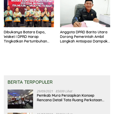
Dibukanya Batara Expo,
Anggota DPRD Barito Utara
Waket I DPRD Harap
Dorong Pemerintah Ambil
Tingkatkan Pertumbuhan
Langkah Antisipasi Dampak
Perekonomian UKM
PHK Sektor Tambang
BERITA TERPOPULER
29/09/2021
85699 Lihat
Pemkab Mura Persiapkan Konsep
Rencana Detail Tata Ruang Perkotaan
Puruk Cahu