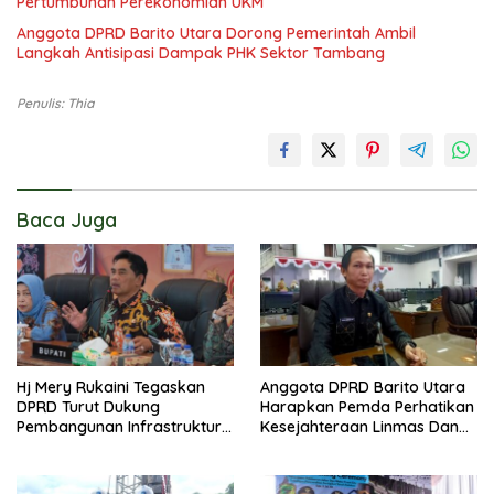
Pertumbuhan Perekonomian UKM
Anggota DPRD Barito Utara Dorong Pemerintah Ambil
Langkah Antisipasi Dampak PHK Sektor Tambang
Penulis: Thia
Baca Juga
Hj Mery Rukaini Tegaskan
Anggota DPRD Barito Utara
DPRD Turut Dukung
Harapkan Pemda Perhatikan
Pembangunan Infrastruktur
Kesejahteraan Linmas Dan
Guna Pertumbuhan Ekonomi
Kader Posyandu Kelurahan
Daerah
Lanjas