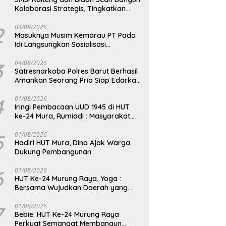
Kolaborasi Strategis, Tingkatkan
Edukasi Publik tentang Peran DPD RI
2
04/08/2026
Masuknya Musim Kemarau PT Pada
Idi Langsungkan Sosialisasi
Himbauan Karhutla
3
04/08/2026
Satresnarkoba Polres Barut Berhasil
Amankan Seorang Pria Siap Edarkan
Narkotika Jenis Sabu Seberat 5,05
Gram
4
01/08/2026
Iringi Pembacaan UUD 1945 di HUT
ke-24 Mura, Rumiadi : Masyarakat
Punya Andil Wujudkan Pembangunan
yang Lebih Besar
5
01/08/2026
Hadiri HUT Mura, Dina Ajak Warga
Dukung Pembangunan
6
01/08/2026
HUT Ke-24 Murung Raya, Yoga :
Bersama Wujudkan Daerah yang
Berdaya Saing
7
01/08/2026
Bebie: HUT Ke-24 Murung Raya
Perkuat Semangat Membangun