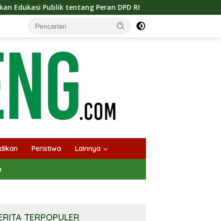
tentang Peran DPD RI
Masuknya Musim Kemarau PT Pada 
dikan
Peristiwa
Lainnya
a
ERITA TERPOPULER