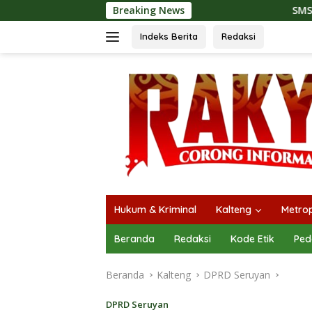
Langsung
Breaking News
SMSI Kalteng dan Bidan 
ke
konten
Indeks Berita
Redaksi
Hukum & Kriminal
Kalteng
Metrop
Beranda
Redaksi
Kode Etik
Ped
Beranda
Kalteng
DPRD Seruyan
DPRD Seruyan