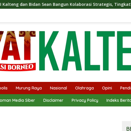
Sean Bangun Kolaborasi Strategis, Tingkatkan Edukasi Publik 
olis
Murung Raya
Nasional
Olahraga
Opini
Pendi
oman Media Siber
Disclaimer
Privacy Policy
Indeks Berit
B