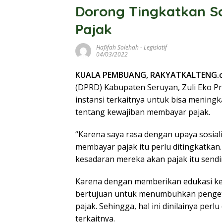
Dorong Tingkatkan So
Pajak
Hafifah Solehah
-
Legislatif
04/03/2022
KUALA PEMBUANG, RAKYATKALTENG.
(DPRD) Kabupaten Seruyan, Zuli Eko P
instansi terkaitnya untuk bisa meningk
tentang kewajiban membayar pajak.
“Karena saya rasa dengan upaya sosial
membayar pajak itu perlu ditingkatka
kesadaran mereka akan pajak itu sendiri
Karena dengan memberikan edukasi ke
bertujuan untuk menumbuhkan pengeta
pajak. Sehingga, hal ini dinilainya perl
terkaitnya.