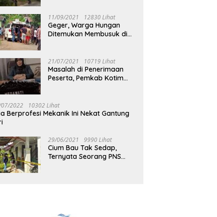
Jalan Muara Tuhup
11/09/2021
12830 Lihat
Geger, Warga Hungan
Ditemukan Membusuk di
Rumah
21/07/2021
10719 Lihat
Masalah di Penerimaan
Peserta, Pemkab Kotim
Harus Cari Solusi
/07/2022
10302 Lihat
ia Berprofesi Mekanik Ini Nekat Gantung
ri
29/06/2021
9990 Lihat
Cium Bau Tak Sedap,
Ternyata Seorang PNS
Aktif di Mura Tewas di
Rumah Kopel