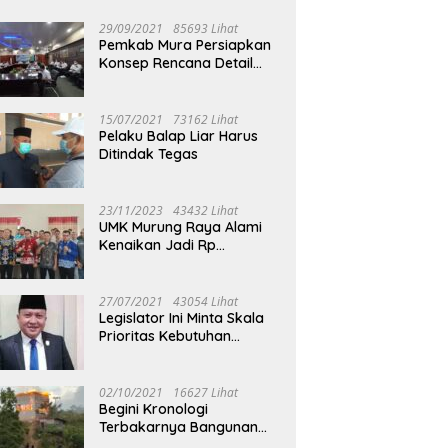
29/09/2021
85693 Lihat
Pemkab Mura Persiapkan
Konsep Rencana Detail
Tata Ruang Perkotaan
Puruk Cahu
15/07/2021
73162 Lihat
Pelaku Balap Liar Harus
Ditindak Tegas
23/11/2023
43432 Lihat
UMK Murung Raya Alami
Kenaikan Jadi Rp
3.562.377
27/07/2021
43054 Lihat
Legislator Ini Minta Skala
Prioritas Kebutuhan
Oksigen untuk Medis
02/10/2021
16627 Lihat
Begini Kronologi
Terbakarnya Bangunan
Walet Yang Berada di