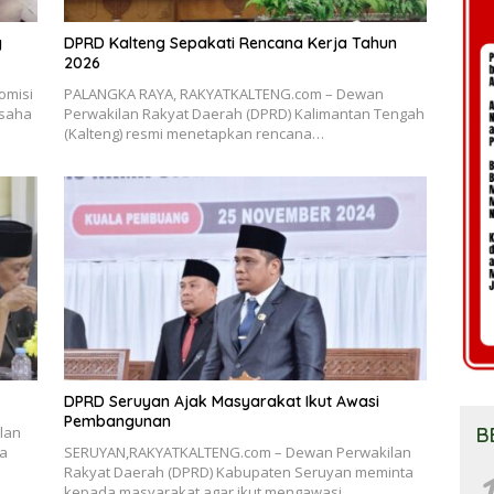
g
DPRD Kalteng Sepakati Rencana Kerja Tahun
2026
omisi
PALANGKA RAYA, RAKYATKALTENG.com – Dewan
usaha
Perwakilan Rakyat Daerah (DPRD) Kalimantan Tengah
(Kalteng) resmi menetapkan rencana…
DPRD Seruyan Ajak Masyarakat Ikut Awasi
Pembangunan
B
lan
da
SERUYAN,RAKYATKALTENG.com – Dewan Perwakilan
Rakyat Daerah (DPRD) Kabupaten Seruyan meminta
1
kepada masyarakat agar ikut mengawasi…