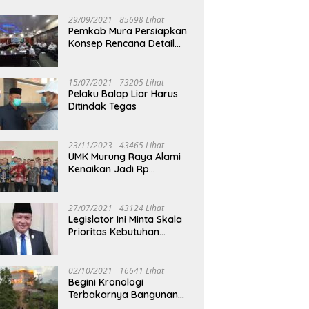
29/09/2021
85698 Lihat
Pemkab Mura Persiapkan
Konsep Rencana Detail
Tata Ruang Perkotaan
Puruk Cahu
15/07/2021
73205 Lihat
Pelaku Balap Liar Harus
Ditindak Tegas
23/11/2023
43465 Lihat
UMK Murung Raya Alami
Kenaikan Jadi Rp
3.562.377
27/07/2021
43124 Lihat
Legislator Ini Minta Skala
Prioritas Kebutuhan
Oksigen untuk Medis
02/10/2021
16641 Lihat
Begini Kronologi
Terbakarnya Bangunan
Walet Yang Berada di