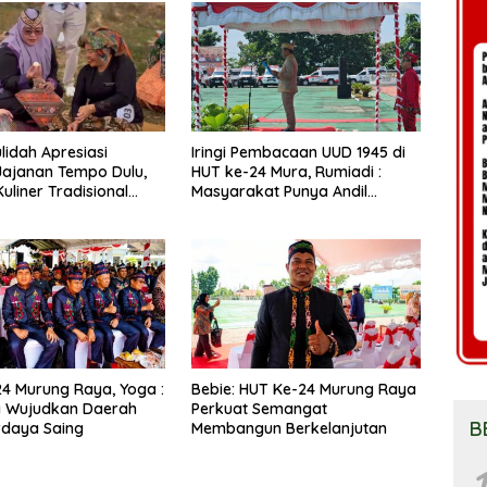
lidah Apresiasi
Iringi Pembacaan UUD 1945 di
 Jajanan Tempo Dulu,
HUT ke-24 Mura, Rumiadi :
uliner Tradisional
Masyarakat Punya Andil
tari
Wujudkan Pembangunan yang
Lebih Besar
4 Murung Raya, Yoga :
Bebie: HUT Ke-24 Murung Raya
 Wujudkan Daerah
Perkuat Semangat
B
rdaya Saing
Membangun Berkelanjutan
1