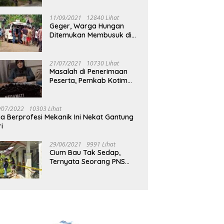
Jalan Muara Tuhup
11/09/2021
12840 Lihat
Geger, Warga Hungan
Ditemukan Membusuk di
Rumah
21/07/2021
10730 Lihat
Masalah di Penerimaan
Peserta, Pemkab Kotim
Harus Cari Solusi
/07/2022
10303 Lihat
ia Berprofesi Mekanik Ini Nekat Gantung
ri
29/06/2021
9991 Lihat
Cium Bau Tak Sedap,
Ternyata Seorang PNS
Aktif di Mura Tewas di
Rumah Kopel