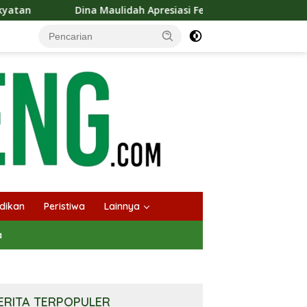
 Maulidah Apresiasi Festival Jajanan Tempo Dulu, Dorong Kuline
dikan
Peristiwa
Lainnya
a
ERITA TERPOPULER