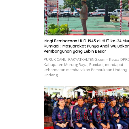
Iringi Pembacaan UUD 1945 di HUT ke-24 Mu
Rumiadi : Masyarakat Punya Andil Wujudkan
Pembangunan yang Lebih Besar
PURUK CAHU, RAKYATKALTENG.com – Ketua DPR
Kabupaten Murung Raya, Rumiadi, mendapat
kehormatan membacakan Pembukaan Undang-
Undang…