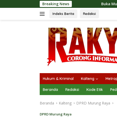
Langsung
Breaking News
Buka Mura Expo 2026, Heri
ke
konten
Indeks Berita
Redaksi
Hukum & Kriminal
Kalteng
Metrop
Beranda
Redaksi
Kode Etik
Ped
Beranda
Kalteng
DPRD Murung Raya
DPRD Murung Raya