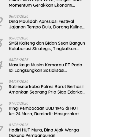
Momentum Gerakkan Ekonomi
Kerakyatan
2
06/08/2026
Dina Maulidah Apresiasi Festival
Jajanan Tempo Dulu, Dorong Kuliner
Tradisional Tetap Lestari
3
05/08/2026
SMSI Kalteng dan Bidan Sean Bangun
Kolaborasi Strategis, Tingkatkan
Edukasi Publik tentang Peran DPD RI
4
04/08/2026
Masuknya Musim Kemarau PT Pada
Idi Langsungkan Sosialisasi
Himbauan Karhutla
5
04/08/2026
Satresnarkoba Polres Barut Berhasil
Amankan Seorang Pria Siap Edarkan
Narkotika Jenis Sabu Seberat 5,05
Gram
6
01/08/2026
Iringi Pembacaan UUD 1945 di HUT
ke-24 Mura, Rumiadi : Masyarakat
Punya Andil Wujudkan Pembangunan
yang Lebih Besar
7
01/08/2026
Hadiri HUT Mura, Dina Ajak Warga
Dukung Pembangunan