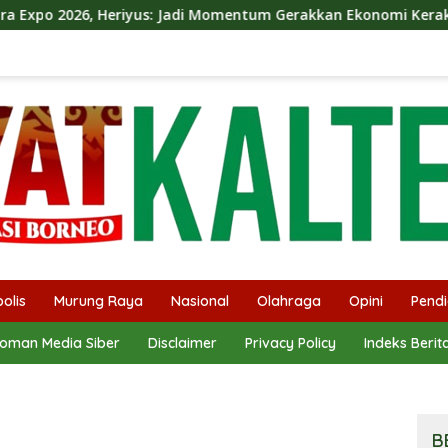
yus: Jadi Momentum Gerakkan Ekonomi Kerakyatan
Dina
olis
Murung Raya
Nasional
Olahraga
Opini
Pendi
oman Media Siber
Disclaimer
Privacy Policy
Indeks Berit
B