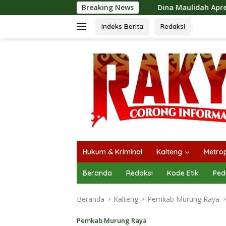
Langsung
Dina Maulidah Apresiasi Festival Jajanan Tem
Breaking News
ke
konten
Indeks Berita
Redaksi
Hukum & Kriminal
Kalteng
Metrop
Beranda
Redaksi
Kode Etik
Ped
Beranda
Kalteng
Pemkab Murung Raya
Pemkab Murung Raya