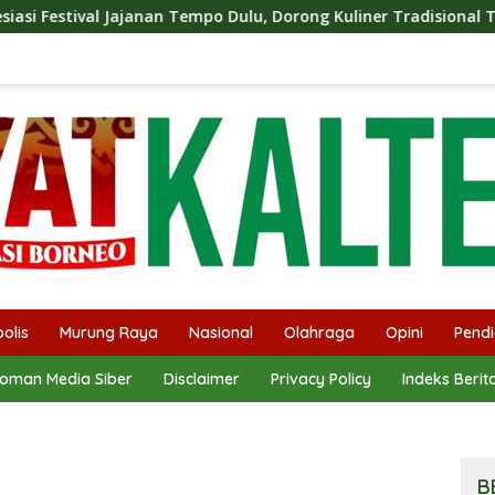
po Dulu, Dorong Kuliner Tradisional Tetap Lestari
SMSI
olis
Murung Raya
Nasional
Olahraga
Opini
Pendi
oman Media Siber
Disclaimer
Privacy Policy
Indeks Berit
B