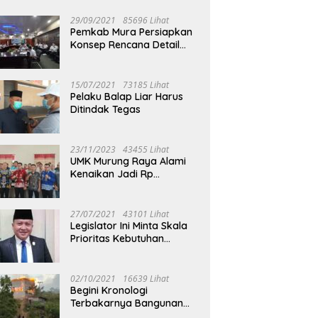
29/09/2021
85696 Lihat
Pemkab Mura Persiapkan
Konsep Rencana Detail
Tata Ruang Perkotaan
Puruk Cahu
15/07/2021
73185 Lihat
Pelaku Balap Liar Harus
Ditindak Tegas
23/11/2023
43455 Lihat
UMK Murung Raya Alami
Kenaikan Jadi Rp
3.562.377
27/07/2021
43101 Lihat
Legislator Ini Minta Skala
Prioritas Kebutuhan
Oksigen untuk Medis
02/10/2021
16639 Lihat
Begini Kronologi
Terbakarnya Bangunan
Walet Yang Berada di