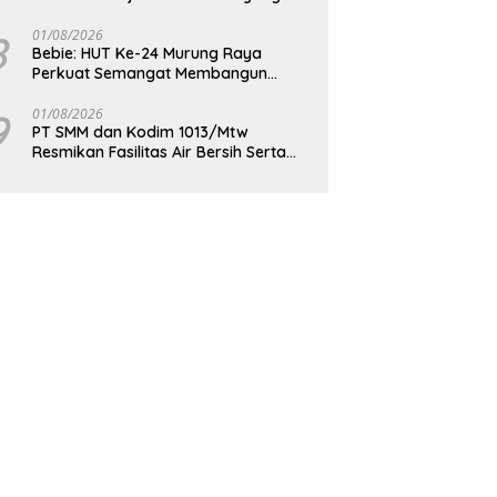
Berdaya Saing
8
01/08/2026
Bebie: HUT Ke-24 Murung Raya
Perkuat Semangat Membangun
Berkelanjutan
9
01/08/2026
PT SMM dan Kodim 1013/Mtw
Resmikan Fasilitas Air Bersih Serta
Bagikan Paket Sembako Kepada
Masyarakat