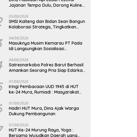
Jajanan Tempo Dulu, Dorong Kuliner
Tradisional Tetap Lestari
2
05/08/2026
SMSI Kalteng dan Bidan Sean Bangun
Kolaborasi Strategis, Tingkatkan
Edukasi Publik tentang Peran DPD RI
3
04/08/2026
Masuknya Musim Kemarau PT Pada
Idi Langsungkan Sosialisasi
Himbauan Karhutla
4
04/08/2026
Satresnarkoba Polres Barut Berhasil
Amankan Seorang Pria Siap Edarkan
Narkotika Jenis Sabu Seberat 5,05
Gram
5
01/08/2026
Iringi Pembacaan UUD 1945 di HUT
ke-24 Mura, Rumiadi : Masyarakat
Punya Andil Wujudkan Pembangunan
yang Lebih Besar
6
01/08/2026
Hadiri HUT Mura, Dina Ajak Warga
Dukung Pembangunan
7
01/08/2026
HUT Ke-24 Murung Raya, Yoga :
Bersama Wujudkan Daerah yang