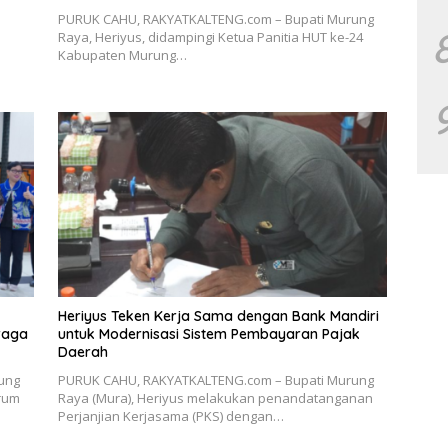
PURUK CAHU, RAKYATKALTENG.com – Bupati Murung
Raya, Heriyus, didampingi Ketua Panitia HUT ke-24
Kabupaten Murung…
Heriyus Teken Kerja Sama dengan Bank Mandiri
raga
untuk Modernisasi Sistem Pembayaran Pajak
Daerah
ung
PURUK CAHU, RAKYATKALTENG.com – Bupati Murung
orum
Raya (Mura), Heriyus melakukan penandatanganan
Perjanjian Kerjasama (PKS) dengan…