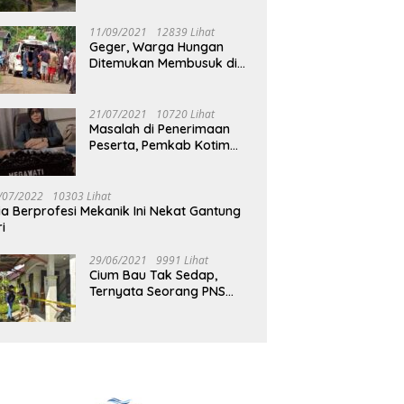
Jalan Muara Tuhup
11/09/2021
12839 Lihat
Geger, Warga Hungan
Ditemukan Membusuk di
Rumah
21/07/2021
10720 Lihat
Masalah di Penerimaan
Peserta, Pemkab Kotim
Harus Cari Solusi
/07/2022
10303 Lihat
ia Berprofesi Mekanik Ini Nekat Gantung
ri
29/06/2021
9991 Lihat
Cium Bau Tak Sedap,
Ternyata Seorang PNS
Aktif di Mura Tewas di
Rumah Kopel