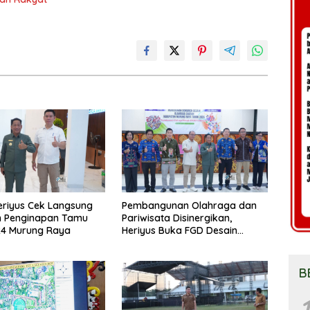
eriyus Cek Langsung
Pembangunan Olahraga dan
n Penginapan Tamu
Pariwisata Disinergikan,
24 Murung Raya
Heriyus Buka FGD Desain
Olahraga Daerah
B
1