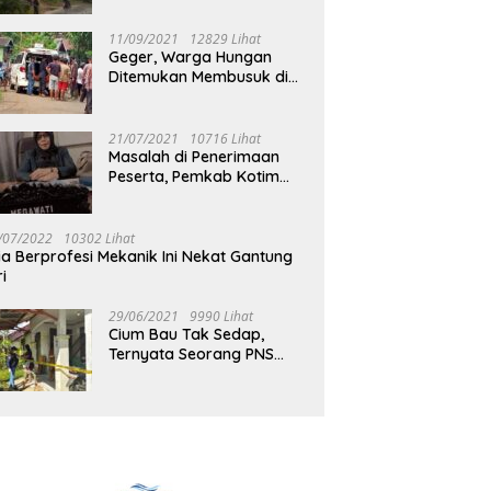
Jalan Muara Tuhup
11/09/2021
12829 Lihat
Geger, Warga Hungan
Ditemukan Membusuk di
Rumah
21/07/2021
10716 Lihat
Masalah di Penerimaan
Peserta, Pemkab Kotim
Harus Cari Solusi
/07/2022
10302 Lihat
ia Berprofesi Mekanik Ini Nekat Gantung
ri
29/06/2021
9990 Lihat
Cium Bau Tak Sedap,
Ternyata Seorang PNS
Aktif di Mura Tewas di
Rumah Kopel