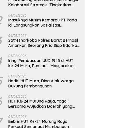
Kolaborasi Strategis, Tingkatkan
Edukasi Publik tentang Peran DPD RI
2
04/08/2026
Masuknya Musim Kemarau PT Pada
Idi Langsungkan Sosialisasi
Himbauan Karhutla
3
04/08/2026
Satresnarkoba Polres Barut Berhasil
Amankan Seorang Pria Siap Edarkan
Narkotika Jenis Sabu Seberat 5,05
Gram
4
01/08/2026
Iringi Pembacaan UUD 1945 di HUT
ke-24 Mura, Rumiadi : Masyarakat
Punya Andil Wujudkan Pembangunan
yang Lebih Besar
5
01/08/2026
Hadiri HUT Mura, Dina Ajak Warga
Dukung Pembangunan
6
01/08/2026
HUT Ke-24 Murung Raya, Yoga :
Bersama Wujudkan Daerah yang
Berdaya Saing
7
01/08/2026
Bebie: HUT Ke-24 Murung Raya
Perkuat Semangat Membangun