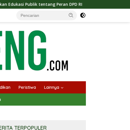
Publik tentang Peran DPD RI
Masuknya Musim Kemarau P
dikan
Peristiwa
Lainnya
a
ERITA TERPOPULER