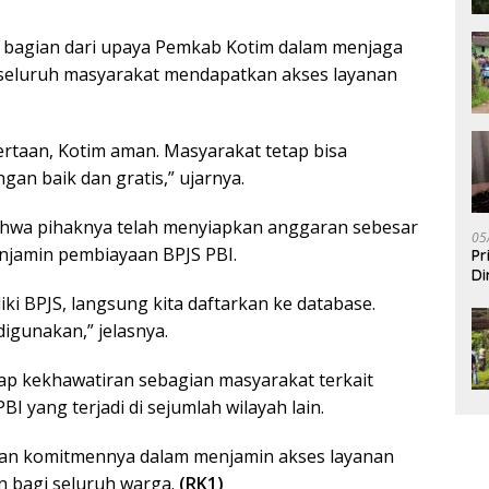
 bagian dari upaya Pemkab Kotim dalam menjaga
 seluruh masyarakat mendapatkan akses layanan
sertaan, Kotim aman. Masyarakat tetap bisa
n baik dan gratis,” ujarnya.
hwa pihaknya telah menyiapkan anggaran sebesar
05
enjamin pembiayaan BPJS PBI.
Pr
Di
ki BPJS, langsung kita daftarkan ke database.
digunakan,” jelasnya.
ap kekhawatiran sebagian masyarakat terkait
I yang terjadi di sejumlah wilayah lain.
an komitmennya dalam menjamin akses layanan
n bagi seluruh warga.
(RK1)