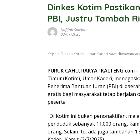
Dinkes Kotim Pastika
PBI, Justru Tambah R
Hafifah Solehah
03/07/2025
Kepala Dinkes Kotim, Umar Kaderi saat diwawancarai
PURUK CAHU, RAKYATKALTENG.com
–
Timur (Kotim), Umar Kaderi, menegask
Penerima Bantuan Iuran (PBI) di daer
gratis bagi masyarakat tetap berjalan
peserta.
“Di Kotim ini bukan penonaktifan, ma
penduduk sebanyak 11.000 orang, kam
orang. Selain itu, ada juga tambahan 1
Kaderi, Kamis (3/7/2025).