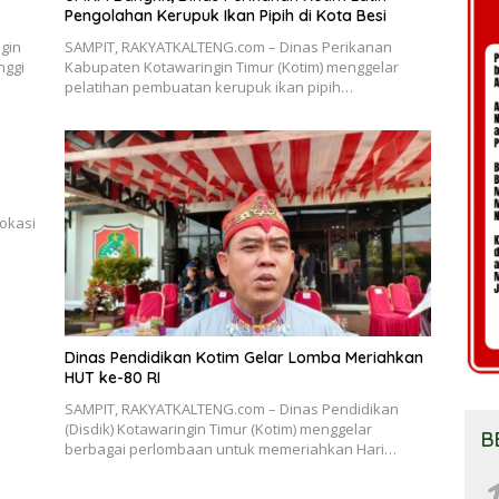
Pengolahan Kerupuk Ikan Pipih di Kota Besi
gin
SAMPIT, RAKYATKALTENG.com – Dinas Perikanan
nggi
Kabupaten Kotawaringin Timur (Kotim) menggelar
pelatihan pembuatan kerupuk ikan pipih…
lokasi
Dinas Pendidikan Kotim Gelar Lomba Meriahkan
HUT ke-80 RI
SAMPIT, RAKYATKALTENG.com – Dinas Pendidikan
(Disdik) Kotawaringin Timur (Kotim) menggelar
B
berbagai perlombaan untuk memeriahkan Hari…
1