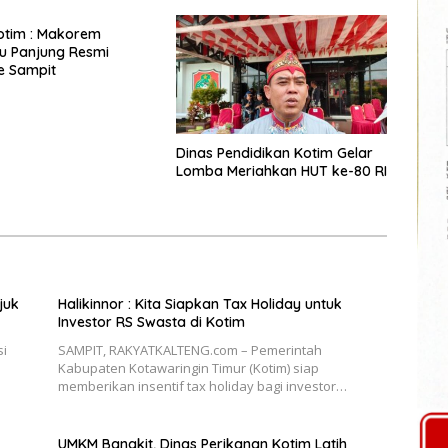
otim : Makorem
u Panjung Resmi
e Sampit
Dinas Pendidikan Kotim Gelar
Lomba Meriahkan HUT ke-80 RI
juk
Halikinnor : Kita Siapkan Tax Holiday untuk
Investor RS Swasta di Kotim
si
SAMPIT, RAKYATKALTENG.com – Pemerintah
Kabupaten Kotawaringin Timur (Kotim) siap
memberikan insentif tax holiday bagi investor…
UMKM Bangkit, Dinas Perikanan Kotim Latih