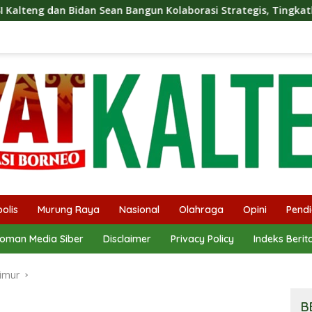
n Bidan Sean Bangun Kolaborasi Strategis, Tingkatkan Edukasi 
olis
Murung Raya
Nasional
Olahraga
Opini
Pendi
oman Media Siber
Disclaimer
Privacy Policy
Indeks Berit
imur
B