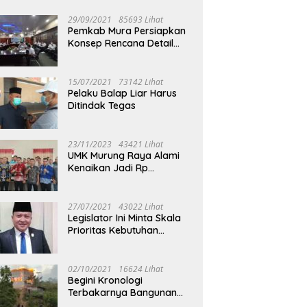
29/09/2021
85693 Lihat
Pemkab Mura Persiapkan
Konsep Rencana Detail
Tata Ruang Perkotaan
Puruk Cahu
15/07/2021
73142 Lihat
Pelaku Balap Liar Harus
Ditindak Tegas
23/11/2023
43421 Lihat
UMK Murung Raya Alami
Kenaikan Jadi Rp
3.562.377
27/07/2021
43022 Lihat
Legislator Ini Minta Skala
Prioritas Kebutuhan
Oksigen untuk Medis
02/10/2021
16624 Lihat
Begini Kronologi
Terbakarnya Bangunan
Walet Yang Berada di