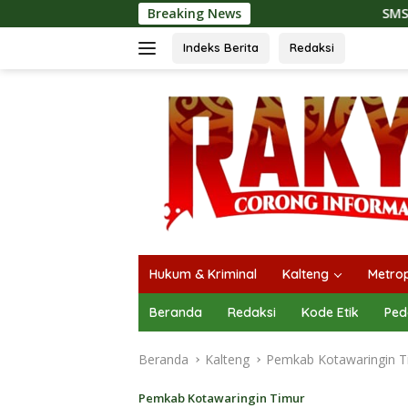
Langsung
Breaking News
SMSI Kalteng da
ke
konten
Indeks Berita
Redaksi
Hukum & Kriminal
Kalteng
Metrop
Beranda
Redaksi
Kode Etik
Ped
Beranda
Kalteng
Pemkab Kotawaringin T
Pemkab Kotawaringin Timur