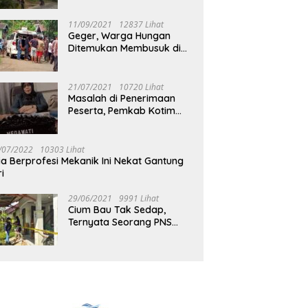
Jalan Muara Tuhup
11/09/2021
12837 Lihat
Geger, Warga Hungan
Ditemukan Membusuk di
Rumah
21/07/2021
10720 Lihat
Masalah di Penerimaan
Peserta, Pemkab Kotim
Harus Cari Solusi
/07/2022
10303 Lihat
ia Berprofesi Mekanik Ini Nekat Gantung
ri
29/06/2021
9991 Lihat
Cium Bau Tak Sedap,
Ternyata Seorang PNS
Aktif di Mura Tewas di
Rumah Kopel