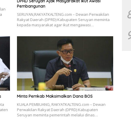
DPRD Seruyan Ajak Masyarakat Ikut Awasi
Pembangunan
lan
da
SERUYAN,RAKYATKALTENG.com – Dewan Perwakilan
Rakyat Daerah (DPRD) Kabupaten Seruyan meminta
kepada masyarakat agar ikut mengawasi…
s
Minta Pemkab Maksimalkan Dana BOS
ta
KUALA PEMBUANG, RAKYATKALTENG.com – Dewan
aten
Perwakilan Rakyat Daerah (DPRD) Kabupaten
Seruyan meminta pemerintah melalui dinas…