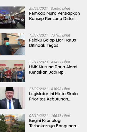
29/09/2021
85696 Lihat
Pemkab Mura Persiapkan
Konsep Rencana Detail
Tata Ruang Perkotaan
Puruk Cahu
15/07/2021
73185 Lihat
Pelaku Balap Liar Harus
Ditindak Tegas
23/11/2023
43453 Lihat
UMK Murung Raya Alami
Kenaikan Jadi Rp
3.562.377
27/07/2021
43098 Lihat
Legislator Ini Minta Skala
Prioritas Kebutuhan
Oksigen untuk Medis
02/10/2021
16637 Lihat
Begini Kronologi
Terbakarnya Bangunan
Walet Yang Berada di