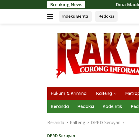
Langsung
Breaking News
Dina Maulidah Apresiasi Festiv
ke
konten
Indeks Berita
Redaksi
Hukum & Kriminal
Kalteng
Metrop
Beranda
Redaksi
Kode Etik
Ped
Beranda
Kalteng
DPRD Seruyan
DPRD Seruyan