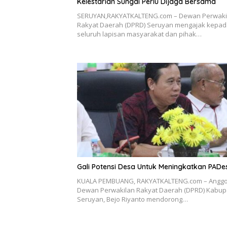
Kelestarian Sungai Perlu Dijaga Bersama
SERUYAN,RAKYATKALTENG.com – Dewan Perwaki
Rakyat Daerah (DPRD) Seruyan mengajak kepa
seluruh lapisan masyarakat dan pihak…
Gali Potensi Desa Untuk Meningkatkan PADe
KUALA PEMBUANG, RAKYATKALTENG.com – Anggo
Dewan Perwakilan Rakyat Daerah (DPRD) Kabup
Seruyan, Bejo Riyanto mendorong…