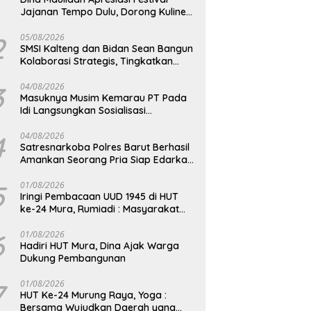
Jajanan Tempo Dulu, Dorong Kuliner
Tradisional Tetap Lestari
2
05/08/2026
SMSI Kalteng dan Bidan Sean Bangun
Kolaborasi Strategis, Tingkatkan
Edukasi Publik tentang Peran DPD RI
3
04/08/2026
Masuknya Musim Kemarau PT Pada
Idi Langsungkan Sosialisasi
Himbauan Karhutla
4
04/08/2026
Satresnarkoba Polres Barut Berhasil
Amankan Seorang Pria Siap Edarkan
Narkotika Jenis Sabu Seberat 5,05
Gram
5
01/08/2026
Iringi Pembacaan UUD 1945 di HUT
ke-24 Mura, Rumiadi : Masyarakat
Punya Andil Wujudkan Pembangunan
yang Lebih Besar
6
01/08/2026
Hadiri HUT Mura, Dina Ajak Warga
Dukung Pembangunan
7
01/08/2026
HUT Ke-24 Murung Raya, Yoga :
Bersama Wujudkan Daerah yang