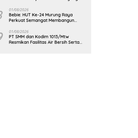
Berdaya Saing
8
01/08/2026
Bebie: HUT Ke-24 Murung Raya
Perkuat Semangat Membangun
Berkelanjutan
9
01/08/2026
PT SMM dan Kodim 1013/Mtw
Resmikan Fasilitas Air Bersih Serta
Bagikan Paket Sembako Kepada
Masyarakat