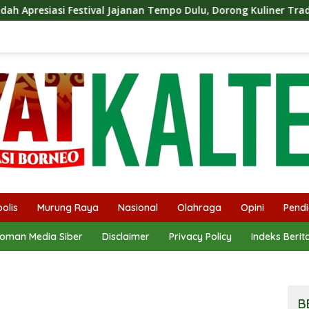
al Jajanan Tempo Dulu, Dorong Kuliner Tradisional Tetap Lestar
olis
Murung Raya
Nasional
Olahraga
Opini
Pendi
oman Media Siber
Disclaimer
Privacy Policy
Indeks Berit
B