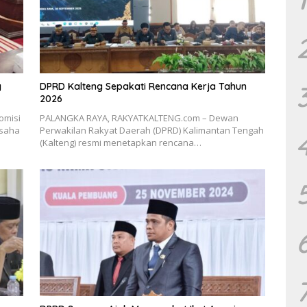
g
DPRD Kalteng Sepakati Rencana Kerja Tahun
2026
omisi
PALANGKA RAYA, RAKYATKALTENG.com – Dewan
usaha
Perwakilan Rakyat Daerah (DPRD) Kalimantan Tengah
(Kalteng) resmi menetapkan rencana…