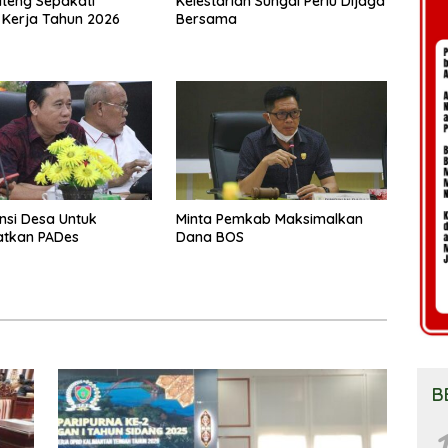
teng Sepakati
Kelestarian Sungai Perlu Dijaga
Kerja Tahun 2026
Bersama
ensi Desa Untuk
Minta Pemkab Maksimalkan
atkan PADes
Dana BOS
B
1