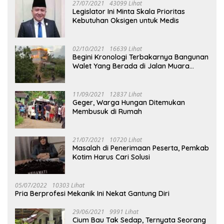
27/07/2021
43099 Lihat
Legislator Ini Minta Skala Prioritas
Kebutuhan Oksigen untuk Medis
02/10/2021
16639 Lihat
Begini Kronologi Terbakarnya Bangunan
Walet Yang Berada di Jalan Muara
Tuhup
11/09/2021
12837 Lihat
Geger, Warga Hungan Ditemukan
Membusuk di Rumah
21/07/2021
10720 Lihat
Masalah di Penerimaan Peserta, Pemkab
Kotim Harus Cari Solusi
05/07/2022
10303 Lihat
Pria Berprofesi Mekanik Ini Nekat Gantung Diri
29/06/2021
9991 Lihat
Cium Bau Tak Sedap, Ternyata Seorang