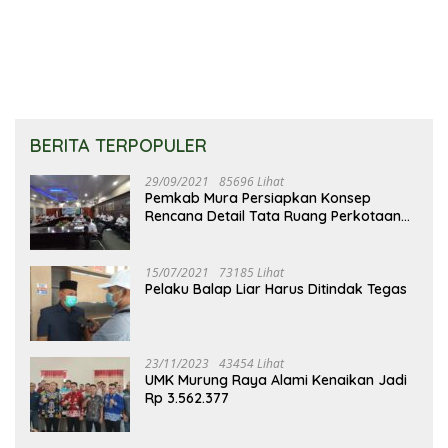
BERITA TERPOPULER
29/09/2021
85696 Lihat
Pemkab Mura Persiapkan Konsep
Rencana Detail Tata Ruang Perkotaan
Puruk Cahu
15/07/2021
73185 Lihat
Pelaku Balap Liar Harus Ditindak Tegas
23/11/2023
43454 Lihat
UMK Murung Raya Alami Kenaikan Jadi
Rp 3.562.377