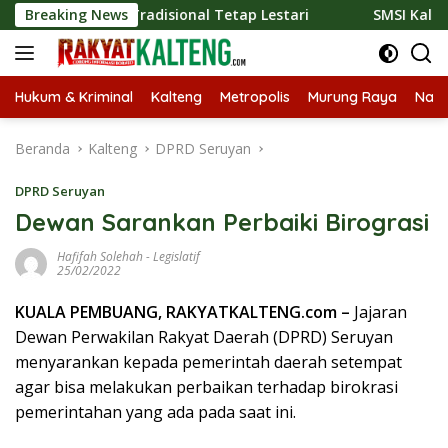
Langsung
liner Tradisional Tetap Lestari
Breaking News
SMSI Kalteng dan Bidan
ke
konten
Hukum & Kriminal
Kalteng
Metropolis
Murung Raya
Nasi
Beranda
Kalteng
DPRD Seruyan
DPRD Seruyan
Dewan Sarankan Perbaiki Birograsi
Hafifah Solehah
-
Legislatif
25/02/2022
KUALA PEMBUANG, RAKYATKALTENG.com –
Jajaran
Dewan Perwakilan Rakyat Daerah (DPRD) Seruyan
menyarankan kepada pemerintah daerah setempat
agar bisa melakukan perbaikan terhadap birokrasi
pemerintahan yang ada pada saat ini.