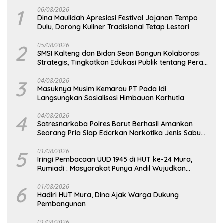
1
06/08/2026
Dina Maulidah Apresiasi Festival Jajanan Tempo
Dulu, Dorong Kuliner Tradisional Tetap Lestari
2
05/08/2026
SMSI Kalteng dan Bidan Sean Bangun Kolaborasi
Strategis, Tingkatkan Edukasi Publik tentang Peran
DPD RI
3
04/08/2026
Masuknya Musim Kemarau PT Pada Idi
Langsungkan Sosialisasi Himbauan Karhutla
4
04/08/2026
Satresnarkoba Polres Barut Berhasil Amankan
Seorang Pria Siap Edarkan Narkotika Jenis Sabu
Seberat 5,05 Gram
5
01/08/2026
Iringi Pembacaan UUD 1945 di HUT ke-24 Mura,
Rumiadi : Masyarakat Punya Andil Wujudkan
Pembangunan yang Lebih Besar
6
01/08/2026
Hadiri HUT Mura, Dina Ajak Warga Dukung
Pembangunan
01/08/2026