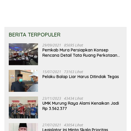
BERITA TERPOPULER
29/09/2021
85695 Lihat
Pemkab Mura Persiapkan Konsep
Rencana Detail Tata Ruang Perkotaan
Puruk Cahu
15/07/2021
73163 Lihat
Pelaku Balap Liar Harus Ditindak Tegas
23/11/2023
43434 Lihat
UMK Murung Raya Alami Kenaikan Jadi
Rp 3.562.377
27/07/2021
43054 Lihat
Legislator Ini Minta Skala Prioritas