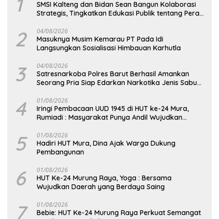
1
SMSI Kalteng dan Bidan Sean Bangun Kolaborasi
Strategis, Tingkatkan Edukasi Publik tentang Peran
DPD RI
2
04/08/2026
Masuknya Musim Kemarau PT Pada Idi
Langsungkan Sosialisasi Himbauan Karhutla
3
04/08/2026
Satresnarkoba Polres Barut Berhasil Amankan
Seorang Pria Siap Edarkan Narkotika Jenis Sabu
Seberat 5,05 Gram
4
01/08/2026
Iringi Pembacaan UUD 1945 di HUT ke-24 Mura,
Rumiadi : Masyarakat Punya Andil Wujudkan
Pembangunan yang Lebih Besar
5
01/08/2026
Hadiri HUT Mura, Dina Ajak Warga Dukung
Pembangunan
6
01/08/2026
HUT Ke-24 Murung Raya, Yoga : Bersama
Wujudkan Daerah yang Berdaya Saing
7
01/08/2026
Bebie: HUT Ke-24 Murung Raya Perkuat Semangat