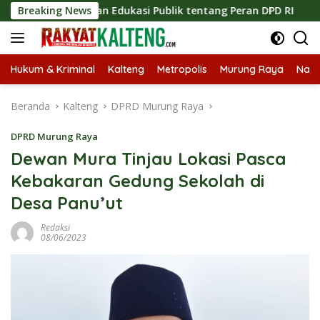
Langsung
Tingkatkan Edukasi Publik tentang Peran DPD RI
Breaking News
Masukn
ke
konten
Hukum & Kriminal
Kalteng
Metropolis
Murung Raya
Nasi
Beranda
Kalteng
DPRD Murung Raya
DPRD Murung Raya
Dewan Mura Tinjau Lokasi Pasca
Kebakaran Gedung Sekolah di
Desa Panu’ut
Redaksi
08/06/2023