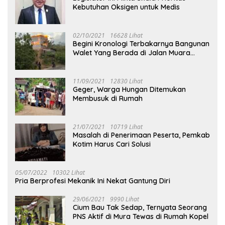
Kebutuhan Oksigen untuk Medis
02/10/2021
16628 Lihat
Begini Kronologi Terbakarnya Bangunan
Walet Yang Berada di Jalan Muara
Tuhup
11/09/2021
12830 Lihat
Geger, Warga Hungan Ditemukan
Membusuk di Rumah
21/07/2021
10719 Lihat
Masalah di Penerimaan Peserta, Pemkab
Kotim Harus Cari Solusi
05/07/2022
10302 Lihat
Pria Berprofesi Mekanik Ini Nekat Gantung Diri
29/06/2021
9990 Lihat
Cium Bau Tak Sedap, Ternyata Seorang
PNS Aktif di Mura Tewas di Rumah Kopel