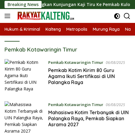
Langsung
rut Langsungkan Kunjungan Kaji Tiru Ke Pemkab Kulon Progo
Breaking News
ke
konten
Hukum & Kriminal
Kalteng
Metropolis
Murung Raya
Nasi
Pemkab Kotawaringin Timur
Pemkab Kotawaringin Timur
06/08/2025
Pemkab Kotim Kirim 80 Guru
Agama Ikuti Sertifikasi di UIN
Palangka Raya
Pemkab Kotawaringin Timur
06/08/2025
Mahasiswa Kotim Terbanyak di UIN
Palangka Raya, Pemkab Siapkan
Asrama 2027