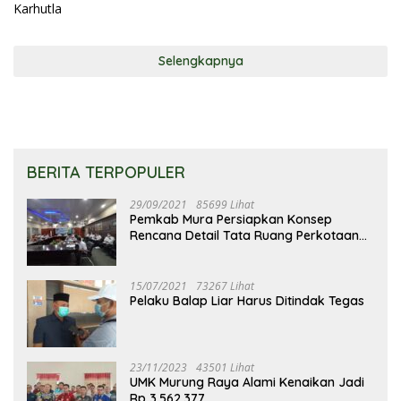
Selengkapnya
BERITA TERPOPULER
29/09/2021
85699 Lihat
Pemkab Mura Persiapkan Konsep
Rencana Detail Tata Ruang Perkotaan
Puruk Cahu
15/07/2021
73267 Lihat
Pelaku Balap Liar Harus Ditindak Tegas
23/11/2023
43501 Lihat
UMK Murung Raya Alami Kenaikan Jadi
Rp 3.562.377