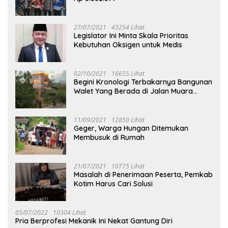
27/07/2021
43254 Lihat
Legislator Ini Minta Skala Prioritas
Kebutuhan Oksigen untuk Medis
02/10/2021
16655 Lihat
Begini Kronologi Terbakarnya Bangunan
Walet Yang Berada di Jalan Muara
Tuhup
11/09/2021
12850 Lihat
Geger, Warga Hungan Ditemukan
Membusuk di Rumah
21/07/2021
10775 Lihat
Masalah di Penerimaan Peserta, Pemkab
Kotim Harus Cari Solusi
05/07/2022
10304 Lihat
Pria Berprofesi Mekanik Ini Nekat Gantung Diri