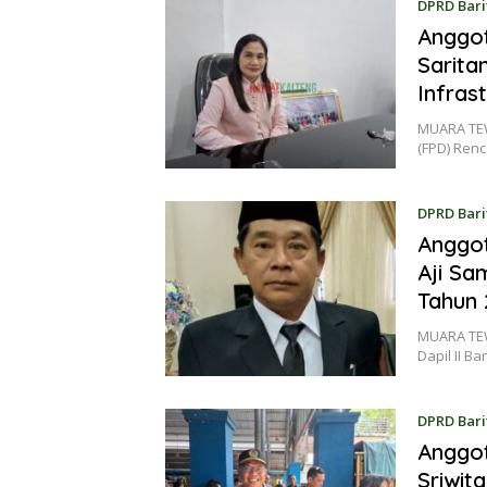
DPRD Bari
Anggot
Sarita
Infrast
MUARA TEW
(FPD) Ren
DPRD Bari
Anggot
Aji Sa
Tahun 
MUARA TEW
Dapil II B
DPRD Bari
Anggot
Sriwit