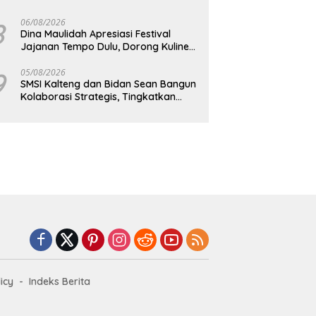
Pembangunan Daerah
8
06/08/2026
Dina Maulidah Apresiasi Festival
Jajanan Tempo Dulu, Dorong Kuliner
Tradisional Tetap Lestari
9
05/08/2026
SMSI Kalteng dan Bidan Sean Bangun
Kolaborasi Strategis, Tingkatkan
Edukasi Publik tentang Peran DPD RI
icy
Indeks Berita