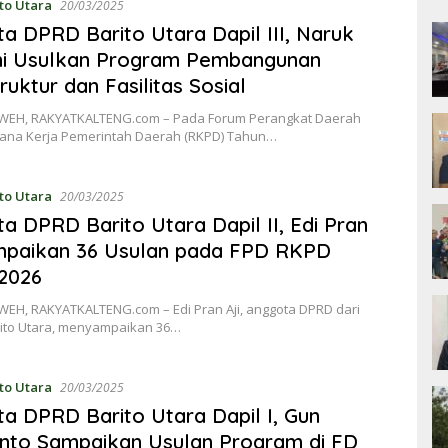
to Utara
20/03/2025
a DPRD Barito Utara Dapil III, Naruk
ni Usulkan Program Pembangunan
ruktur dan Fasilitas Sosial
EH, RAKYATKALTENG.com – Pada Forum Perangkat Daerah
cana Kerja Pemerintah Daerah (RKPD) Tahun…
to Utara
20/03/2025
a DPRD Barito Utara Dapil II, Edi Pran
mpaikan 36 Usulan pada FPD RKPD
2026
EH, RAKYATKALTENG.com – Edi Pran Aji, anggota DPRD dari
arito Utara, menyampaikan 36…
to Utara
20/03/2025
a DPRD Barito Utara Dapil I, Gun
anto Sampaikan Usulan Program di FD