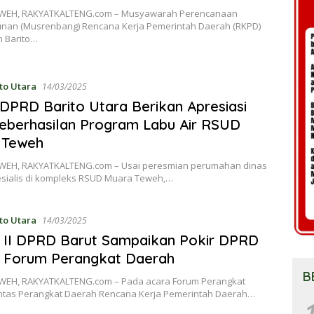
WEH, RAKYATKALTENG.com – Musyawarah Perencanaan
an (Musrenbang) Rencana Kerja Pemerintah Daerah (RKPD)
 Barito…
to Utara
14/03/2025
DPRD Barito Utara Berikan Apresiasi
eberhasilan Program Labu Air RSUD
 Teweh
EH, RAKYATKALTENG.com – Usai peresmian perumahan dinas
esialis di kompleks RSUD Muara Teweh,…
to Utara
14/03/2025
 II DPRD Barut Sampaikan Pokir DPRD
 Forum Perangkat Daerah
B
EH, RAKYATKALTENG.com – Pada acara Forum Perangkat
ntas Perangkat Daerah Rencana Kerja Pemerintah Daerah…
1