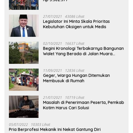
27/07/2021
43086 Lihat
Legislator Ini Minta Skala Prioritas
Kebutuhan Oksigen untuk Medis
02/10/2021
16637 Lihat
Begini Kronologi Terbakarnya Bangunan
Walet Yang Berada di Jalan Muara
Tuhup
11/09/2021
12836 Lihat
Geger, Warga Hungan Ditemukan
Membusuk di Rumah
21/07/2021
10719 Lihat
Masalah di Penerimaan Peserta, Pemkab
Kotim Harus Cari Solusi
05/07/2022
10303 Lihat
Pria Berprofesi Mekanik Ini Nekat Gantung Diri