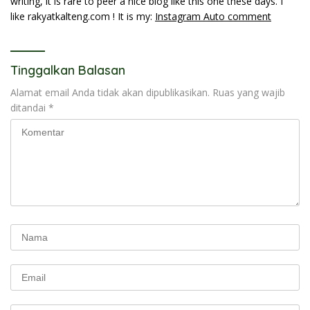
writing, it is rare to peer a nice blog like this one these days. I
like rakyatkalteng.com ! It is my:
Instagram Auto comment
Tinggalkan Balasan
Alamat email Anda tidak akan dipublikasikan.
Ruas yang wajib
ditandai
*