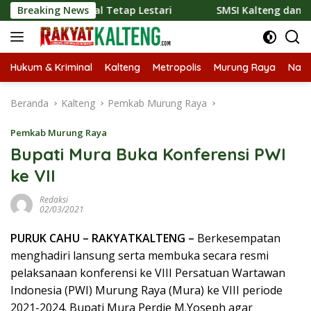
Langsung
sional Tetap Lestari
Breaking News
SMSI Kalteng dan Bidan Sean Bang
ke
konten
Hukum & Kriminal
Kalteng
Metropolis
Murung Raya
Nasi
Beranda
Kalteng
Pemkab Murung Raya
Pemkab Murung Raya
Bupati Mura Buka Konferensi PWI
ke VII
Redaksi
02/03/2021
PURUK CAHU – RAKYATKALTENG –
Berkesempatan
menghadiri lansung serta membuka secara resmi
pelaksanaan konferensi ke VIII Persatuan Wartawan
Indonesia (PWI) Murung Raya (Mura) ke VIII periode
2021-2024. Bupati Mura Perdie M.Yoseph agar