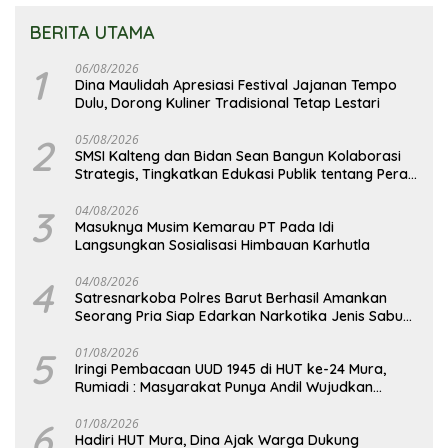
BERITA UTAMA
1
06/08/2026
Dina Maulidah Apresiasi Festival Jajanan Tempo
Dulu, Dorong Kuliner Tradisional Tetap Lestari
2
05/08/2026
SMSI Kalteng dan Bidan Sean Bangun Kolaborasi
Strategis, Tingkatkan Edukasi Publik tentang Peran
DPD RI
3
04/08/2026
Masuknya Musim Kemarau PT Pada Idi
Langsungkan Sosialisasi Himbauan Karhutla
4
04/08/2026
Satresnarkoba Polres Barut Berhasil Amankan
Seorang Pria Siap Edarkan Narkotika Jenis Sabu
Seberat 5,05 Gram
5
01/08/2026
Iringi Pembacaan UUD 1945 di HUT ke-24 Mura,
Rumiadi : Masyarakat Punya Andil Wujudkan
Pembangunan yang Lebih Besar
6
01/08/2026
Hadiri HUT Mura, Dina Ajak Warga Dukung