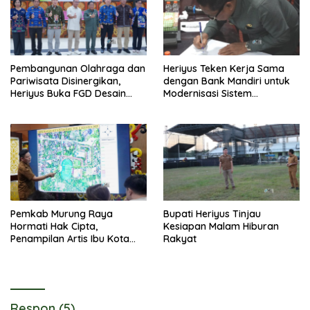
Pembangunan Olahraga dan
Heriyus Teken Kerja Sama
Pariwisata Disinergikan,
dengan Bank Mandiri untuk
Heriyus Buka FGD Desain
Modernisasi Sistem
Olahraga Daerah
Pembayaran Pajak Daerah
Pemkab Murung Raya
Bupati Heriyus Tinjau
Hormati Hak Cipta,
Kesiapan Malam Hiburan
Penampilan Artis Ibu Kota
Rakyat
Tidak Disiarkan Secara
Langsung
Respon (5)