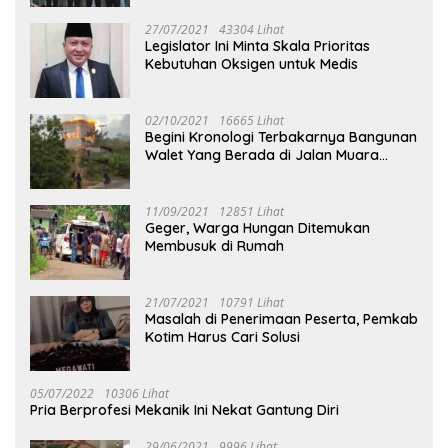
27/07/2021
43304 Lihat
Legislator Ini Minta Skala Prioritas
Kebutuhan Oksigen untuk Medis
02/10/2021
16665 Lihat
Begini Kronologi Terbakarnya Bangunan
Walet Yang Berada di Jalan Muara
Tuhup
11/09/2021
12851 Lihat
Geger, Warga Hungan Ditemukan
Membusuk di Rumah
21/07/2021
10791 Lihat
Masalah di Penerimaan Peserta, Pemkab
Kotim Harus Cari Solusi
05/07/2022
10306 Lihat
Pria Berprofesi Mekanik Ini Nekat Gantung Diri
29/06/2021
9996 Lihat