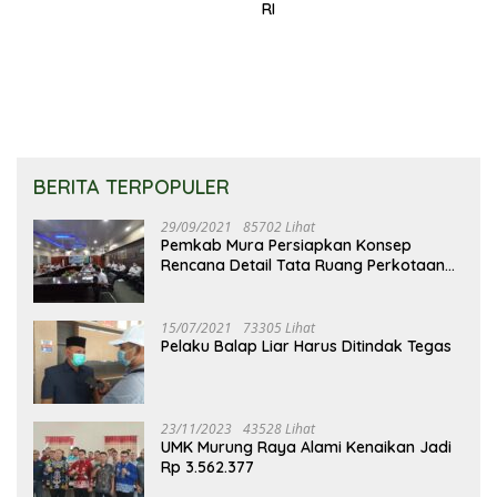
RI
BERITA TERPOPULER
29/09/2021
85702 Lihat
Pemkab Mura Persiapkan Konsep
Rencana Detail Tata Ruang Perkotaan
Puruk Cahu
15/07/2021
73305 Lihat
Pelaku Balap Liar Harus Ditindak Tegas
23/11/2023
43528 Lihat
UMK Murung Raya Alami Kenaikan Jadi
Rp 3.562.377