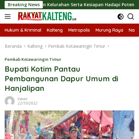
Langsung
 Desa dan Kelurahan Serta Kesiapan Hadapi Potensi Karhutla
Breaking News
ke
konten
Hukum & Kriminal
Kalteng
Metropolis
Murung Raya
Nasi
Beranda
Kalteng
Pemkab Kotawaringin Timur
Pemkab Kotawaringin Timur
Bupati Kotim Pantau
Pembangunan Dapur Umum di
Hanjalipan
Irwan
22/10/2022