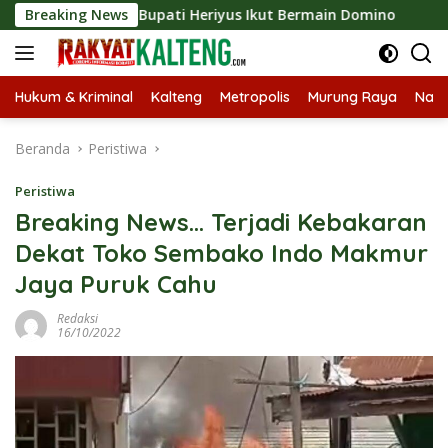
Langsung
xpo 2026, Bupati Heriyus Ikut Bermain Domino
Breaking News
Tekan S
ke
konten
Hukum & Kriminal
Kalteng
Metropolis
Murung Raya
Nasi
Beranda
Peristiwa
Peristiwa
Breaking News… Terjadi Kebakaran
Dekat Toko Sembako Indo Makmur
Jaya Puruk Cahu
Redaksi
16/10/2022