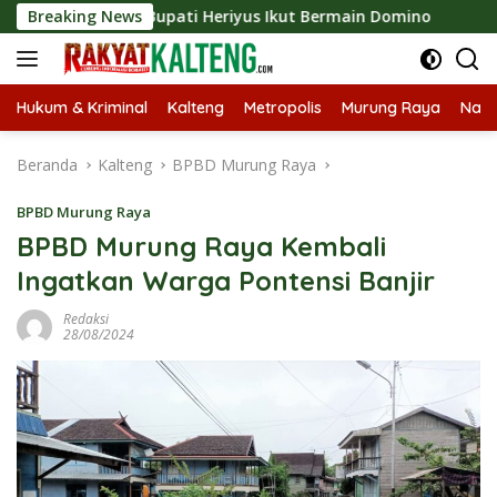
Langsung
o 2026, Bupati Heriyus Ikut Bermain Domino
Breaking News
Tekan St
ke
konten
Hukum & Kriminal
Kalteng
Metropolis
Murung Raya
Nasi
Beranda
Kalteng
BPBD Murung Raya
BPBD Murung Raya
BPBD Murung Raya Kembali
Ingatkan Warga Pontensi Banjir
Redaksi
28/08/2024