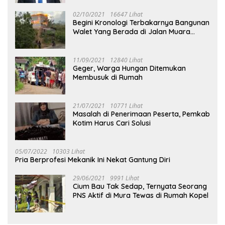
02/10/2021
16647 Lihat
Begini Kronologi Terbakarnya Bangunan
Walet Yang Berada di Jalan Muara
Tuhup
11/09/2021
12840 Lihat
Geger, Warga Hungan Ditemukan
Membusuk di Rumah
21/07/2021
10771 Lihat
Masalah di Penerimaan Peserta, Pemkab
Kotim Harus Cari Solusi
05/07/2022
10303 Lihat
Pria Berprofesi Mekanik Ini Nekat Gantung Diri
29/06/2021
9991 Lihat
Cium Bau Tak Sedap, Ternyata Seorang
PNS Aktif di Mura Tewas di Rumah Kopel