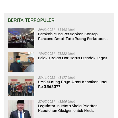
BERITA TERPOPULER
29/09/2021
85698 Lihat
Pemkab Mura Persiapkan Konsep
Rencana Detail Tata Ruang Perkotaan
Puruk Cahu
15/07/2021
73222 Lihat
Pelaku Balap Liar Harus Ditindak Tegas
23/11/2023
43477 Lihat
UMK Murung Raya Alami Kenaikan Jadi
Rp 3.562.377
27/07/2021
43206 Lihat
Legislator Ini Minta Skala Prioritas
Kebutuhan Oksigen untuk Medis