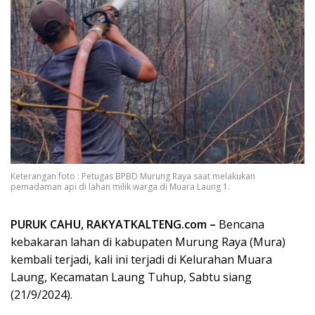
Keterangan foto : Petugas BPBD Murung Raya saat melakukan
pemadaman api di lahan milik warga di Muara Laung 1.
PURUK CAHU, RAKYATKALTENG.com –
Bencana
kebakaran lahan di kabupaten Murung Raya (Mura)
kembali terjadi, kali ini terjadi di Kelurahan Muara
Laung, Kecamatan Laung Tuhup, Sabtu siang
(21/9/2024).