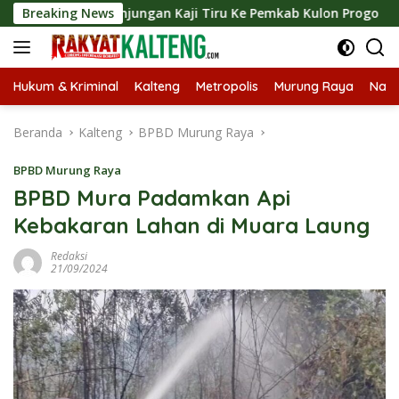
Langsung
an Kunjungan Kaji Tiru Ke Pemkab Kulon Progo
Breaking News
Langsu
ke
konten
Hukum & Kriminal
Kalteng
Metropolis
Murung Raya
Nasi
Beranda
Kalteng
BPBD Murung Raya
BPBD Murung Raya
BPBD Mura Padamkan Api
Kebakaran Lahan di Muara Laung
Redaksi
21/09/2024