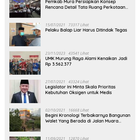
Pemkab Mura Persiapkan Konsep
Rencana Detail Tata Ruang Perkotaan
Puruk Cahu
15/07/2021
73317 Lihat
Pelaku Balap Liar Harus Ditindak Tegas
23/11/2023
43541 Lihat
UMK Murung Raya Alami Kenaikan Jadi
Rp 3.562.377
27/07/2021
43324 Lihat
Legislator Ini Minta Skala Prioritas
Kebutuhan Oksigen untuk Medis
02/10/2021
16668 Lihat
Begini Kronologi Terbakarnya Bangunan
Walet Yang Berada di Jalan Muara
Tuhup
11/09/2021
12870 Lihat