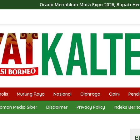
Orado Meriahkan Mura Expo 2026, Bupati Heriyus Ikut Berma
olis
Murung Raya
Nasional
Olahraga
Opini
Pendi
oman Media Siber
Disclaimer
Privacy Policy
Indeks Berit
B