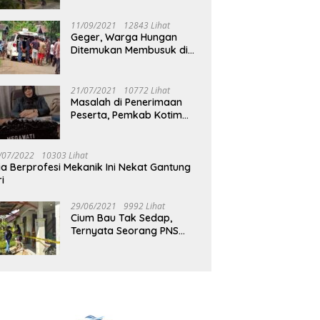
Jalan Muara Tuhup
11/09/2021
12843 Lihat
Geger, Warga Hungan
Ditemukan Membusuk di
Rumah
21/07/2021
10772 Lihat
Masalah di Penerimaan
Peserta, Pemkab Kotim
Harus Cari Solusi
/07/2022
10303 Lihat
ia Berprofesi Mekanik Ini Nekat Gantung
ri
29/06/2021
9992 Lihat
Cium Bau Tak Sedap,
Ternyata Seorang PNS
Aktif di Mura Tewas di
Rumah Kopel