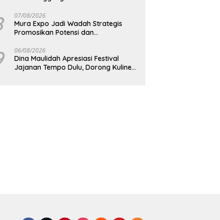
8
07/08/2026
Mura Expo Jadi Wadah Strategis
Promosikan Potensi dan
Pembangunan Daerah
9
06/08/2026
Dina Maulidah Apresiasi Festival
Jajanan Tempo Dulu, Dorong Kuliner
Tradisional Tetap Lestari