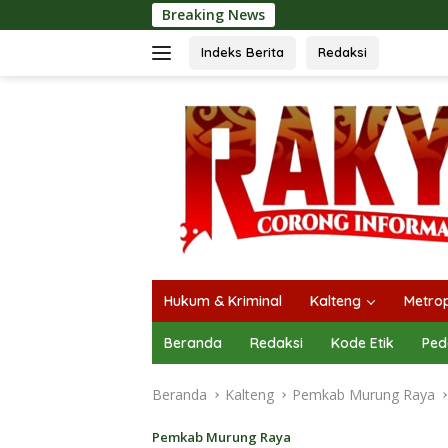
Langsung
Breaking News
ke
konten
Indeks Berita
Redaksi
Hukum & Kriminal
Kalteng
Metrop
Beranda
Redaksi
Kode Etik
Ped
Beranda
Kalteng
Pemkab Murung Raya
Pemkab Murung Raya