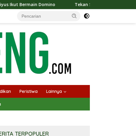
in Domino
Tekan Stunting, Heriyus Ajak Masyarakat Ce
dikan
Peristiwa
Lainnya
a
ERITA TERPOPULER