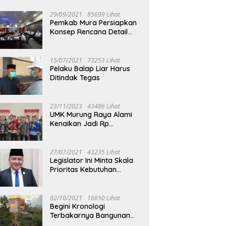
29/09/2021
85699 Lihat
Pemkab Mura Persiapkan
Konsep Rencana Detail
Tata Ruang Perkotaan
Puruk Cahu
15/07/2021
73253 Lihat
Pelaku Balap Liar Harus
Ditindak Tegas
23/11/2023
43486 Lihat
UMK Murung Raya Alami
Kenaikan Jadi Rp
3.562.377
27/07/2021
43235 Lihat
Legislator Ini Minta Skala
Prioritas Kebutuhan
Oksigen untuk Medis
02/10/2021
16650 Lihat
Begini Kronologi
Terbakarnya Bangunan
Walet Yang Berada di