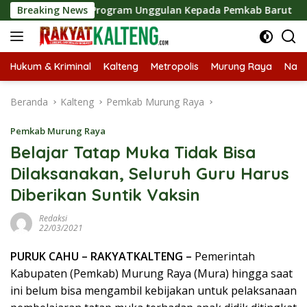
Langsung
 Sejumlah Program Unggulan Kepada Pemkab Barut
Breaking News
Bupa
ke
konten
Hukum & Kriminal
Kalteng
Metropolis
Murung Raya
Nasi
Beranda
Kalteng
Pemkab Murung Raya
Pemkab Murung Raya
Belajar Tatap Muka Tidak Bisa
Dilaksanakan, Seluruh Guru Harus
Diberikan Suntik Vaksin
Redaksi
22/03/2021
PURUK CAHU – RAKYATKALTENG –
Pemerintah
Kabupaten (Pemkab) Murung Raya (Mura) hingga saat
ini belum bisa mengambil kebijakan untuk pelaksanaan