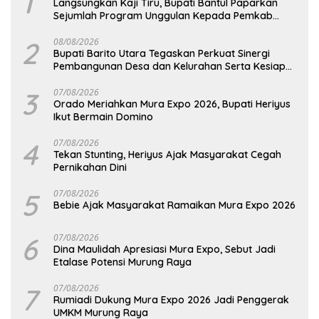
1
Langsungkan Kaji Tiru, Bupati Bantul Paparkan
Sejumlah Program Unggulan Kepada Pemkab
Barut
2
08/08/2026
Bupati Barito Utara Tegaskan Perkuat Sinergi
Pembangunan Desa dan Kelurahan Serta Kesiapan
Hadapi Potensi Karhutla
3
07/08/2026
Orado Meriahkan Mura Expo 2026, Bupati Heriyus
Ikut Bermain Domino
4
07/08/2026
Tekan Stunting, Heriyus Ajak Masyarakat Cegah
Pernikahan Dini
5
07/08/2026
Bebie Ajak Masyarakat Ramaikan Mura Expo 2026
6
07/08/2026
Dina Maulidah Apresiasi Mura Expo, Sebut Jadi
Etalase Potensi Murung Raya
7
07/08/2026
Rumiadi Dukung Mura Expo 2026 Jadi Penggerak
UMKM Murung Raya