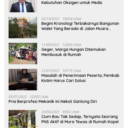
Kebutuhan Oksigen untuk Medis
02/10/2021
16654 Lihat
Begini Kronologi Terbakarnya Bangunan
Walet Yang Berada di Jalan Muara
Tuhup
11/09/2021
12850 Lihat
Geger, Warga Hungan Ditemukan
Membusuk di Rumah
21/07/2021
10775 Lihat
Masalah di Penerimaan Peserta, Pemkab
Kotim Harus Cari Solusi
05/07/2022
10303 Lihat
Pria Berprofesi Mekanik Ini Nekat Gantung Diri
29/06/2021
9992 Lihat
Cium Bau Tak Sedap, Ternyata Seorang
PNS Aktif di Mura Tewas di Rumah Kopel