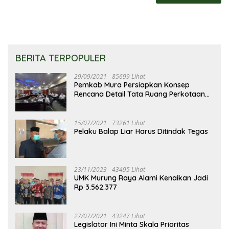
BERITA TERPOPULER
29/09/2021
85699 Lihat
Pemkab Mura Persiapkan Konsep
Rencana Detail Tata Ruang Perkotaan
Puruk Cahu
15/07/2021
73261 Lihat
Pelaku Balap Liar Harus Ditindak Tegas
23/11/2023
43495 Lihat
UMK Murung Raya Alami Kenaikan Jadi
Rp 3.562.377
27/07/2021
43247 Lihat
Legislator Ini Minta Skala Prioritas