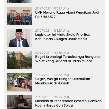
23/11/2023
43543 Lihat
UMK Murung Raya Alami Kenaikan Jadi
Rp 3.562.377
27/07/2021
43325 Lihat
Legislator Ini Minta Skala Prioritas
Kebutuhan Oksigen untuk Medis
02/10/2021
16670 Lihat
Begini Kronologi Terbakarnya Bangunan
Walet Yang Berada di Jalan Muara
Tuhup
11/09/2021
12872 Lihat
Geger, Warga Hungan Ditemukan
Membusuk di Rumah
21/07/2021
10795 Lihat
Masalah di Penerimaan Peserta, Pemkab
Kotim Harus Cari Solusi