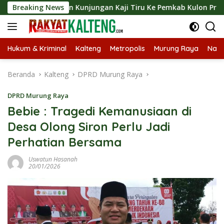
Langsung
ungkan Kunjungan Kaji Tiru Ke Pemkab Kulon Progo
Breaking News
La
ke
konten
Hukum & Kriminal
Kalteng
Metropolis
Murung Raya
Nasi
Beranda
Kalteng
DPRD Murung Raya
DPRD Murung Raya
Bebie : Tragedi Kemanusiaan di
Desa Olong Siron Perlu Jadi
Perhatian Bersama
Uswatun Hasanah
20/01/2026