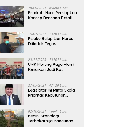
29/09/2021
85698 Lihat
Pemkab Mura Persiapkan
Konsep Rencana Detail
Tata Ruang Perkotaan
Puruk Cahu
15/07/2021
73203 Lihat
Pelaku Balap Liar Harus
Ditindak Tegas
23/11/2023
43464 Lihat
UMK Murung Raya Alami
Kenaikan Jadi Rp
3.562.377
27/07/2021
43120 Lihat
Legislator Ini Minta Skala
Prioritas Kebutuhan
Oksigen untuk Medis
02/10/2021
16641 Lihat
Begini Kronologi
Terbakarnya Bangunan
Walet Yang Berada di