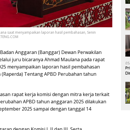
ana saat menyampaikan laporan hasil pembahasan, Senin
ALTENG.COM
Badan Anggaran (Banggar) Dewan Perwakilan
alui juru bicaranya Ahmad Maulana pada rapat
05
 2025 menyampaikan laporan hasil pembahasan
Pr
Di
h (Raperda) Tentang APBD Perubahan tahun
 rapat kerja komisi dengan mitra kerja terkait
perubahan APBD tahun anggaran 2025 dilakukan
 september 2025 sampai dengan tanggal 14
ran dengan Komisi I, II dan III, Serta