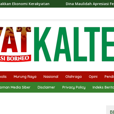
yatan
Dina Maulidah Apresiasi Festival Jajanan Tempo D
olis
Murung Raya
Nasional
Olahraga
Opini
Pendi
oman Media Siber
Disclaimer
Privacy Policy
Indeks Berit
B