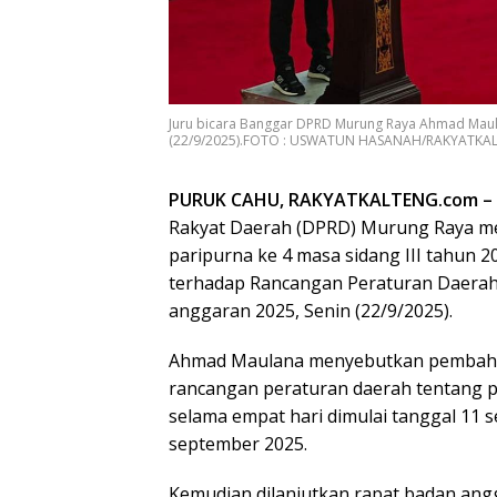
Juru bicara Banggar DPRD Murung Raya Ahmad Maul
(22/9/2025).FOTO : USWATUN HASANAH/RAKYATK
PURUK CAHU, RAKYATKALTENG.com –
Rakyat Daerah (DPRD) Murung Raya mel
paripurna ke 4 masa sidang III tahun
terhadap Rancangan Peraturan Daera
anggaran 2025, Senin (22/9/2025).
Ahmad Maulana menyebutkan pembahasan
rancangan peraturan daerah tentang 
selama empat hari dimulai tanggal 11
september 2025.
Kemudian dilanjutkan rapat badan angga