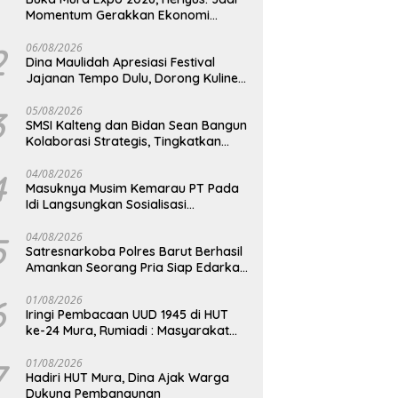
Momentum Gerakkan Ekonomi
Kerakyatan
2
06/08/2026
Dina Maulidah Apresiasi Festival
Jajanan Tempo Dulu, Dorong Kuliner
Tradisional Tetap Lestari
3
05/08/2026
SMSI Kalteng dan Bidan Sean Bangun
Kolaborasi Strategis, Tingkatkan
Edukasi Publik tentang Peran DPD RI
4
04/08/2026
Masuknya Musim Kemarau PT Pada
Idi Langsungkan Sosialisasi
Himbauan Karhutla
5
04/08/2026
Satresnarkoba Polres Barut Berhasil
Amankan Seorang Pria Siap Edarkan
Narkotika Jenis Sabu Seberat 5,05
Gram
6
01/08/2026
Iringi Pembacaan UUD 1945 di HUT
ke-24 Mura, Rumiadi : Masyarakat
Punya Andil Wujudkan Pembangunan
yang Lebih Besar
7
01/08/2026
Hadiri HUT Mura, Dina Ajak Warga
Dukung Pembangunan