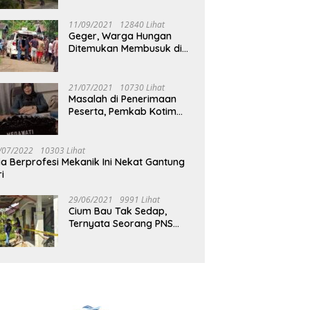
Jalan Muara Tuhup
11/09/2021
12840 Lihat
Geger, Warga Hungan
Ditemukan Membusuk di
Rumah
21/07/2021
10730 Lihat
Masalah di Penerimaan
Peserta, Pemkab Kotim
Harus Cari Solusi
/07/2022
10303 Lihat
ia Berprofesi Mekanik Ini Nekat Gantung
ri
29/06/2021
9991 Lihat
Cium Bau Tak Sedap,
Ternyata Seorang PNS
Aktif di Mura Tewas di
Rumah Kopel