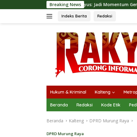
Langsung
 Expo 2026, Heriyus: Jadi Momentum Gerakkan Ekonomi Kerak
Breaking News
ke
konten
Indeks Berita
Redaksi
Hukum & Kriminal
Kalteng
Metrop
Beranda
Redaksi
Kode Etik
Ped
Beranda
Kalteng
DPRD Murung Raya
DPRD Murung Raya