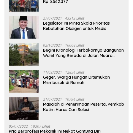
Rp 3.562.377
27/07/2021
43313 Lihat
Legislator Ini Minta Skala Prioritas
Kebutuhan Oksigen untuk Medis
02/10/2021
16668 Lihat
Begini Kronologi Terbakarnya Bangunan
Walet Yang Berada di Jalan Muara
Tuhup
11/09/2021
12854 Lihat
Geger, Warga Hungan Ditemukan
Membusuk di Rumah
21/07/2021
10794 Lihat
Masalah di Penerimaan Peserta, Pemkab
Kotim Harus Cari Solusi
05/07/2022
10307 Lihat
Pria Berprofesi Mekanik Ini Nekat Gantung Diri