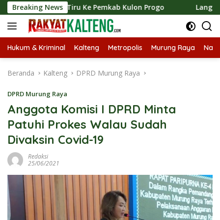
Langsung
n Kaji Tiru Ke Pemkab Kulon Progo
Breaking News
Langsungkan Kaji T
ke
konten
Hukum & Kriminal
Kalteng
Metropolis
Murung Raya
Nasi
Beranda
Kalteng
DPRD Murung Raya
DPRD Murung Raya
Anggota Komisi I DPRD Minta
Patuhi Prokes Walau Sudah
Divaksin Covid-19
Redaksi
25/06/2021