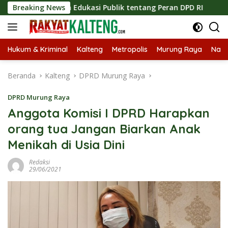
Langsung
katkan Edukasi Publik tentang Peran DPD RI
Breaking News
Masuknya M
ke
konten
Hukum & Kriminal
Kalteng
Metropolis
Murung Raya
Nasi
Beranda
Kalteng
DPRD Murung Raya
DPRD Murung Raya
Anggota Komisi I DPRD Harapkan
orang tua Jangan Biarkan Anak
Menikah di Usia Dini
Redaksi
29/06/2021