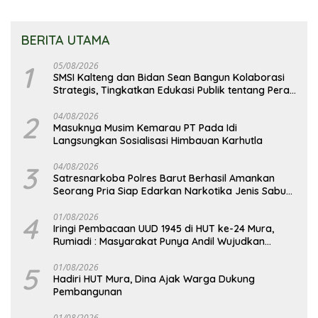
BERITA UTAMA
1
05/08/2026
SMSI Kalteng dan Bidan Sean Bangun Kolaborasi
Strategis, Tingkatkan Edukasi Publik tentang Peran
DPD RI
2
04/08/2026
Masuknya Musim Kemarau PT Pada Idi
Langsungkan Sosialisasi Himbauan Karhutla
3
04/08/2026
Satresnarkoba Polres Barut Berhasil Amankan
Seorang Pria Siap Edarkan Narkotika Jenis Sabu
Seberat 5,05 Gram
4
01/08/2026
Iringi Pembacaan UUD 1945 di HUT ke-24 Mura,
Rumiadi : Masyarakat Punya Andil Wujudkan
Pembangunan yang Lebih Besar
5
01/08/2026
Hadiri HUT Mura, Dina Ajak Warga Dukung
Pembangunan
01/08/2026