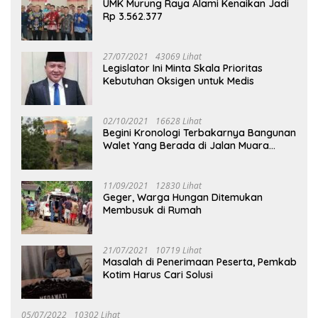
UMK Murung Raya Alami Kenaikan Jadi
Rp 3.562.377
27/07/2021
43069 Lihat
Legislator Ini Minta Skala Prioritas
Kebutuhan Oksigen untuk Medis
02/10/2021
16628 Lihat
Begini Kronologi Terbakarnya Bangunan
Walet Yang Berada di Jalan Muara
Tuhup
11/09/2021
12830 Lihat
Geger, Warga Hungan Ditemukan
Membusuk di Rumah
21/07/2021
10719 Lihat
Masalah di Penerimaan Peserta, Pemkab
Kotim Harus Cari Solusi
05/07/2022
10302 Lihat