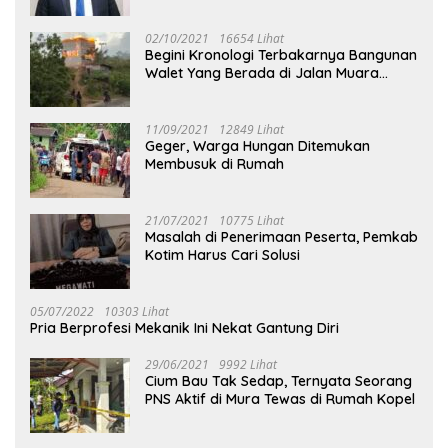
02/10/2021
16654 Lihat
Begini Kronologi Terbakarnya Bangunan
Walet Yang Berada di Jalan Muara
Tuhup
11/09/2021
12849 Lihat
Geger, Warga Hungan Ditemukan
Membusuk di Rumah
21/07/2021
10775 Lihat
Masalah di Penerimaan Peserta, Pemkab
Kotim Harus Cari Solusi
05/07/2022
10303 Lihat
Pria Berprofesi Mekanik Ini Nekat Gantung Diri
29/06/2021
9992 Lihat
Cium Bau Tak Sedap, Ternyata Seorang
PNS Aktif di Mura Tewas di Rumah Kopel