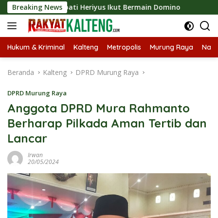
Langsung
2026, Bupati Heriyus Ikut Bermain Domino
Breaking News
Tekan Stun
ke
konten
Hukum & Kriminal
Kalteng
Metropolis
Murung Raya
Nasi
Beranda
Kalteng
DPRD Murung Raya
DPRD Murung Raya
Anggota DPRD Mura Rahmanto
Berharap Pilkada Aman Tertib dan
Lancar
Irwan
20/05/2024