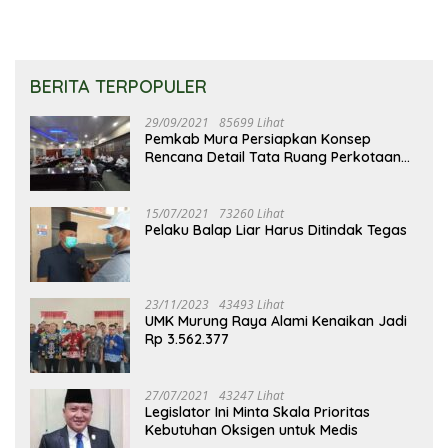
BERITA TERPOPULER
29/09/2021
85699 Lihat
Pemkab Mura Persiapkan Konsep
Rencana Detail Tata Ruang Perkotaan
Puruk Cahu
15/07/2021
73260 Lihat
Pelaku Balap Liar Harus Ditindak Tegas
23/11/2023
43493 Lihat
UMK Murung Raya Alami Kenaikan Jadi
Rp 3.562.377
27/07/2021
43247 Lihat
Legislator Ini Minta Skala Prioritas
Kebutuhan Oksigen untuk Medis