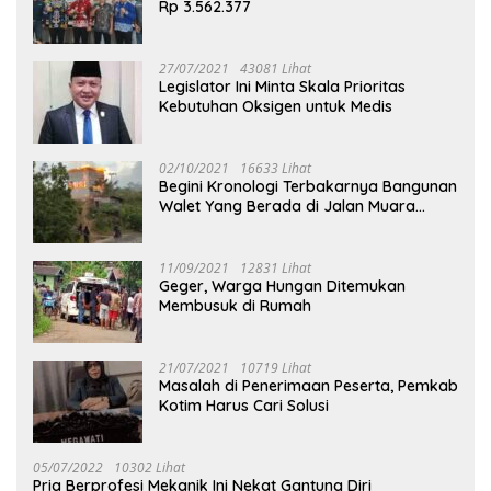
Rp 3.562.377
27/07/2021
43081 Lihat
Legislator Ini Minta Skala Prioritas
Kebutuhan Oksigen untuk Medis
02/10/2021
16633 Lihat
Begini Kronologi Terbakarnya Bangunan
Walet Yang Berada di Jalan Muara
Tuhup
11/09/2021
12831 Lihat
Geger, Warga Hungan Ditemukan
Membusuk di Rumah
21/07/2021
10719 Lihat
Masalah di Penerimaan Peserta, Pemkab
Kotim Harus Cari Solusi
05/07/2022
10302 Lihat
Pria Berprofesi Mekanik Ini Nekat Gantung Diri