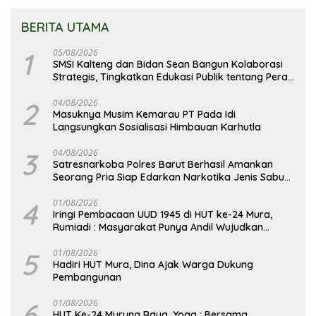
BERITA UTAMA
1
05/08/2026
SMSI Kalteng dan Bidan Sean Bangun Kolaborasi
Strategis, Tingkatkan Edukasi Publik tentang Peran
DPD RI
2
04/08/2026
Masuknya Musim Kemarau PT Pada Idi
Langsungkan Sosialisasi Himbauan Karhutla
3
04/08/2026
Satresnarkoba Polres Barut Berhasil Amankan
Seorang Pria Siap Edarkan Narkotika Jenis Sabu
Seberat 5,05 Gram
4
01/08/2026
Iringi Pembacaan UUD 1945 di HUT ke-24 Mura,
Rumiadi : Masyarakat Punya Andil Wujudkan
Pembangunan yang Lebih Besar
5
01/08/2026
Hadiri HUT Mura, Dina Ajak Warga Dukung
Pembangunan
6
01/08/2026
HUT Ke-24 Murung Raya, Yoga : Bersama