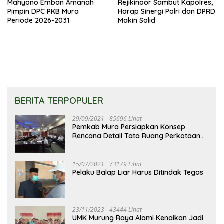
Mahyono Emban Amanah
Rejikinoor Sambut Kapolres,
Pimpin DPC PKB Mura
Harap Sinergi Polri dan DPRD
Periode 2026-2031
Makin Solid
BERITA TERPOPULER
29/09/2021
85696 Lihat
Pemkab Mura Persiapkan Konsep
Rencana Detail Tata Ruang Perkotaan
Puruk Cahu
15/07/2021
73179 Lihat
Pelaku Balap Liar Harus Ditindak Tegas
23/11/2023
43444 Lihat
UMK Murung Raya Alami Kenaikan Jadi