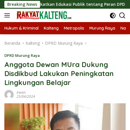
Langsung
s, Tingkatkan Edukasi Publik tentang Peran DPD RI
Breaking News
Mas
ke
konten
Hukum & Kriminal
Kalteng
Metropolis
Murung Raya
Nasi
Beranda
Kalteng
DPRD Murung Raya
DPRD Murung Raya
Anggota Dewan MUra Dukung
Disdikbud Lakukan Peningkatan
Lingkungan Belajar
Irwan
25/04/2024