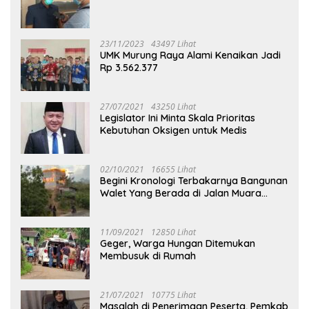
23/11/2023
43497 Lihat
UMK Murung Raya Alami Kenaikan Jadi
Rp 3.562.377
27/07/2021
43250 Lihat
Legislator Ini Minta Skala Prioritas
Kebutuhan Oksigen untuk Medis
02/10/2021
16655 Lihat
Begini Kronologi Terbakarnya Bangunan
Walet Yang Berada di Jalan Muara
Tuhup
11/09/2021
12850 Lihat
Geger, Warga Hungan Ditemukan
Membusuk di Rumah
21/07/2021
10775 Lihat
Masalah di Penerimaan Peserta, Pemkab