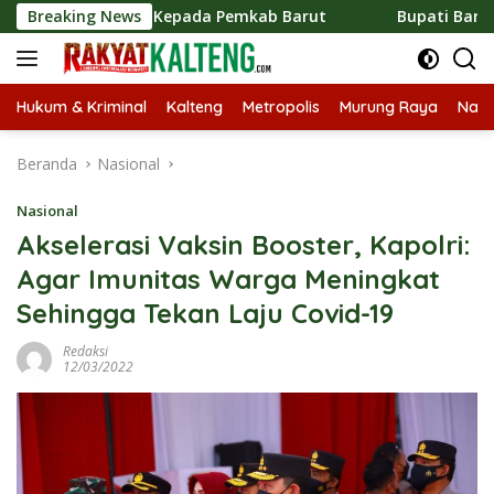
Langsung
nggulan Kepada Pemkab Barut
Breaking News
Bupati Barito Utara Teg
ke
konten
Hukum & Kriminal
Kalteng
Metropolis
Murung Raya
Nasi
Beranda
Nasional
Nasional
Akselerasi Vaksin Booster, Kapolri:
Agar Imunitas Warga Meningkat
Sehingga Tekan Laju Covid-19
Redaksi
12/03/2022