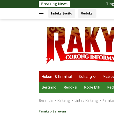
Langsung
Breaking News
Tingkatkan Kualitas Pelayanan
ke
konten
Indeks Berita
Redaksi
Hukum & Kriminal
Kalteng
Metrop
Beranda
Redaksi
Kode Etik
Ped
Beranda
Kalteng
Lintas Kalteng
Pemka
Pemkab Seruyan