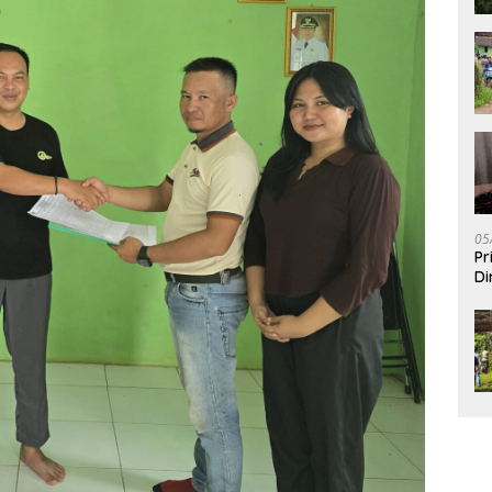
05
Pr
Di