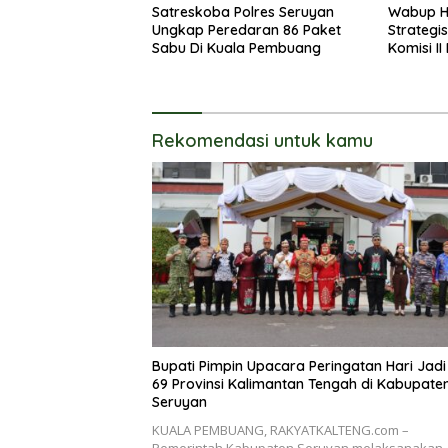
Satreskoba Polres Seruyan
Wabup H
Ungkap Peredaran 86 Paket
Strategi
Sabu Di Kuala Pembuang
Komisi II
Raya
Rekomendasi untuk kamu
Bupati Pimpin Upacara Peringatan Hari Jadi
69 Provinsi Kalimantan Tengah di Kabupate
Seruyan
KUALA PEMBUANG, RAKYATKALTENG.com –