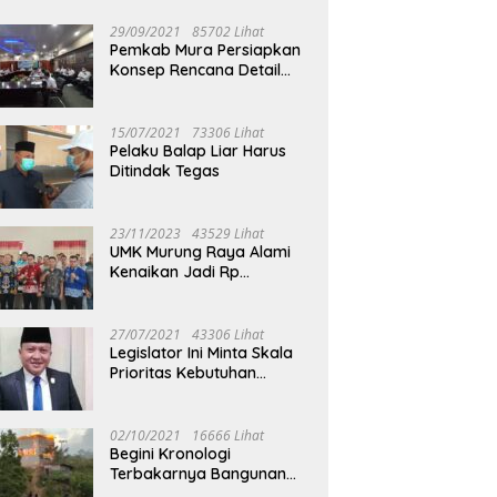
29/09/2021
85702 Lihat
Pemkab Mura Persiapkan
Konsep Rencana Detail
Tata Ruang Perkotaan
Puruk Cahu
15/07/2021
73306 Lihat
Pelaku Balap Liar Harus
Ditindak Tegas
23/11/2023
43529 Lihat
UMK Murung Raya Alami
Kenaikan Jadi Rp
3.562.377
27/07/2021
43306 Lihat
Legislator Ini Minta Skala
Prioritas Kebutuhan
Oksigen untuk Medis
02/10/2021
16666 Lihat
Begini Kronologi
Terbakarnya Bangunan
Walet Yang Berada di