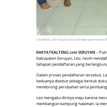
Leo Bakal Calon Kepala Desa Derawa saat menyerah
RAKYATKALTENG.com SERUYAN
– Put
Kabupaten Seruyan, Leo, resmi mendaft
tahapan pendaftaran yang berlangsun
Dalam proses pendaftaran tersebut, Leo
keduanya disebut sebagai bentuk du
mendorong perubahan serta pembangun
Leo mengaku dirinya maju karena mera
membangun kampung halaman. Ia menil