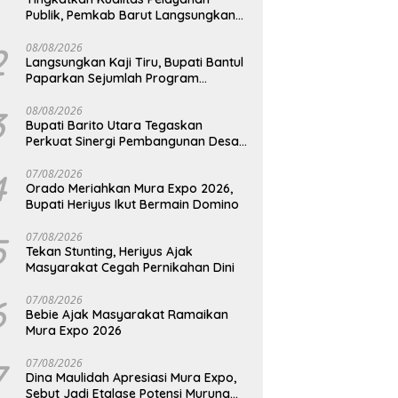
Publik, Pemkab Barut Langsungkan
Kunjungan Kaji Tiru Ke Pemkab Kulon
Progo
2
08/08/2026
Langsungkan Kaji Tiru, Bupati Bantul
Paparkan Sejumlah Program
Unggulan Kepada Pemkab Barut
3
08/08/2026
Bupati Barito Utara Tegaskan
Perkuat Sinergi Pembangunan Desa
dan Kelurahan Serta Kesiapan
Hadapi Potensi Karhutla
4
07/08/2026
Orado Meriahkan Mura Expo 2026,
Bupati Heriyus Ikut Bermain Domino
5
07/08/2026
Tekan Stunting, Heriyus Ajak
Masyarakat Cegah Pernikahan Dini
6
07/08/2026
Bebie Ajak Masyarakat Ramaikan
Mura Expo 2026
7
07/08/2026
Dina Maulidah Apresiasi Mura Expo,
Sebut Jadi Etalase Potensi Murung