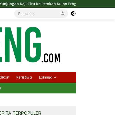
mkab Kulon Progo
Langsungkan Kaji Tiru, Bupati Bant
dikan
Peristiwa
Lainnya
a
ERITA TERPOPULER