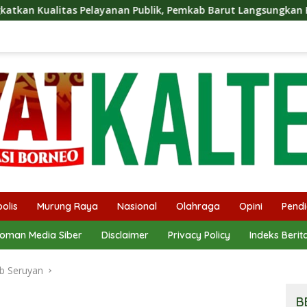
 Publik, Pemkab Barut Langsungkan Kunjungan Kaji Tiru Ke Pe
olis
Murung Raya
Nasional
Olahraga
Opini
Pendi
oman Media Siber
Disclaimer
Privacy Policy
Indeks Berit
b Seruyan
B