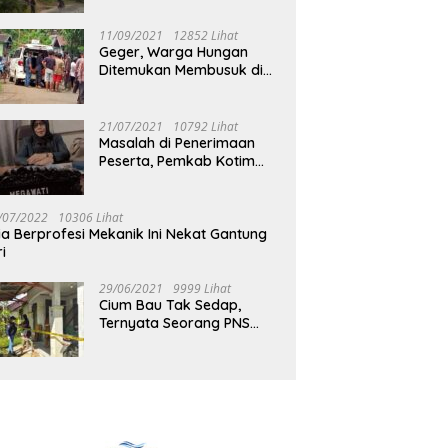
Jalan Muara Tuhup
11/09/2021
12852 Lihat
Geger, Warga Hungan
Ditemukan Membusuk di
Rumah
21/07/2021
10792 Lihat
Masalah di Penerimaan
Peserta, Pemkab Kotim
Harus Cari Solusi
/07/2022
10306 Lihat
ia Berprofesi Mekanik Ini Nekat Gantung
ri
29/06/2021
9999 Lihat
Cium Bau Tak Sedap,
Ternyata Seorang PNS
Aktif di Mura Tewas di
Rumah Kopel