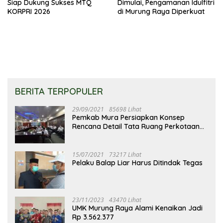
Siap Dukung Sukses MTQ
Dimulai, Pengamanan Idulfitri
KORPRI 2026
di Murung Raya Diperkuat
BERITA TERPOPULER
29/09/2021
85698 Lihat
Pemkab Mura Persiapkan Konsep
Rencana Detail Tata Ruang Perkotaan
Puruk Cahu
15/07/2021
73217 Lihat
Pelaku Balap Liar Harus Ditindak Tegas
23/11/2023
43470 Lihat
UMK Murung Raya Alami Kenaikan Jadi
Rp 3.562.377