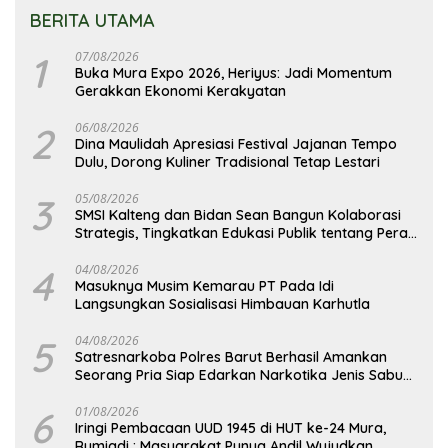
BERITA UTAMA
1
07/08/2026
Buka Mura Expo 2026, Heriyus: Jadi Momentum
Gerakkan Ekonomi Kerakyatan
2
06/08/2026
Dina Maulidah Apresiasi Festival Jajanan Tempo
Dulu, Dorong Kuliner Tradisional Tetap Lestari
3
05/08/2026
SMSI Kalteng dan Bidan Sean Bangun Kolaborasi
Strategis, Tingkatkan Edukasi Publik tentang Peran
DPD RI
4
04/08/2026
Masuknya Musim Kemarau PT Pada Idi
Langsungkan Sosialisasi Himbauan Karhutla
5
04/08/2026
Satresnarkoba Polres Barut Berhasil Amankan
Seorang Pria Siap Edarkan Narkotika Jenis Sabu
Seberat 5,05 Gram
6
01/08/2026
Iringi Pembacaan UUD 1945 di HUT ke-24 Mura,
Rumiadi : Masyarakat Punya Andil Wujudkan