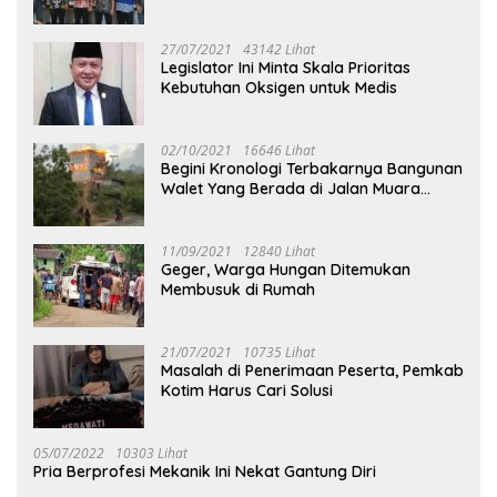
27/07/2021
43142 Lihat
Legislator Ini Minta Skala Prioritas
Kebutuhan Oksigen untuk Medis
02/10/2021
16646 Lihat
Begini Kronologi Terbakarnya Bangunan
Walet Yang Berada di Jalan Muara
Tuhup
11/09/2021
12840 Lihat
Geger, Warga Hungan Ditemukan
Membusuk di Rumah
21/07/2021
10735 Lihat
Masalah di Penerimaan Peserta, Pemkab
Kotim Harus Cari Solusi
05/07/2022
10303 Lihat
Pria Berprofesi Mekanik Ini Nekat Gantung Diri