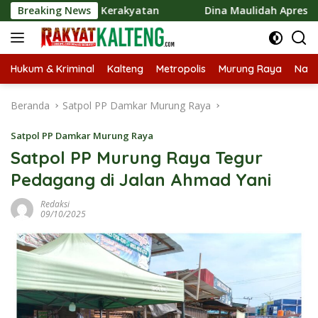
Langsung
Ekonomi Kerakyatan
Breaking News
Dina Maulidah Apresiasi Festival J
ke
konten
Hukum & Kriminal
Kalteng
Metropolis
Murung Raya
Nasi
Beranda
Satpol PP Damkar Murung Raya
Satpol PP Damkar Murung Raya
Satpol PP Murung Raya Tegur
Pedagang di Jalan Ahmad Yani
Redaksi
09/10/2025