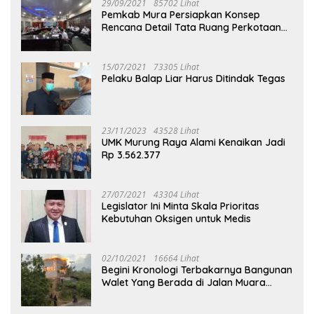
29/09/2021
85702 Lihat
Pemkab Mura Persiapkan Konsep
Rencana Detail Tata Ruang Perkotaan
Puruk Cahu
15/07/2021
73305 Lihat
Pelaku Balap Liar Harus Ditindak Tegas
23/11/2023
43528 Lihat
UMK Murung Raya Alami Kenaikan Jadi
Rp 3.562.377
27/07/2021
43304 Lihat
Legislator Ini Minta Skala Prioritas
Kebutuhan Oksigen untuk Medis
02/10/2021
16664 Lihat
Begini Kronologi Terbakarnya Bangunan
Walet Yang Berada di Jalan Muara
Tuhup