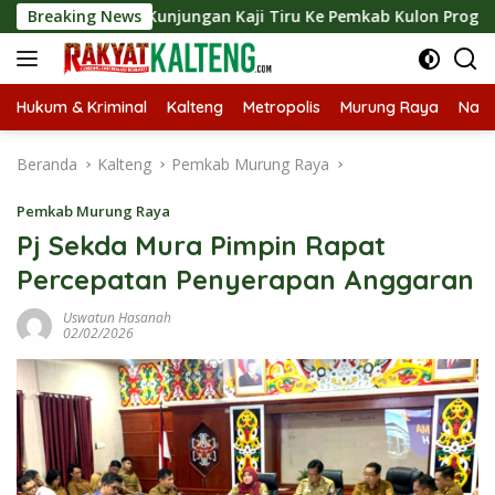
Langsung
ngkan Kunjungan Kaji Tiru Ke Pemkab Kulon Progo
Breaking News
Lang
ke
konten
Hukum & Kriminal
Kalteng
Metropolis
Murung Raya
Nasi
Beranda
Kalteng
Pemkab Murung Raya
Pemkab Murung Raya
Pj Sekda Mura Pimpin Rapat
Percepatan Penyerapan Anggaran
Uswatun Hasanah
02/02/2026