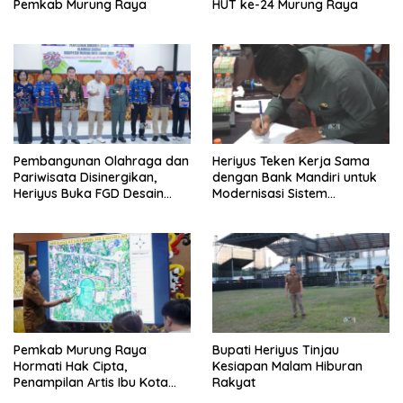
Pemkab Murung Raya
HUT ke-24 Murung Raya
Pembangunan Olahraga dan
Heriyus Teken Kerja Sama
Pariwisata Disinergikan,
dengan Bank Mandiri untuk
Heriyus Buka FGD Desain
Modernisasi Sistem
Olahraga Daerah
Pembayaran Pajak Daerah
Pemkab Murung Raya
Bupati Heriyus Tinjau
Hormati Hak Cipta,
Kesiapan Malam Hiburan
Penampilan Artis Ibu Kota
Rakyat
Tidak Disiarkan Secara