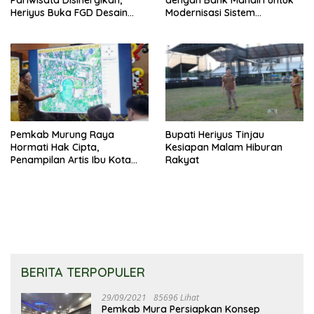
Pariwisata Disinergikan,
dengan Bank Mandiri untuk
Heriyus Buka FGD Desain
Modernisasi Sistem
Olahraga Daerah
Pembayaran Pajak Daerah
Pemkab Murung Raya
Bupati Heriyus Tinjau
Hormati Hak Cipta,
Kesiapan Malam Hiburan
Penampilan Artis Ibu Kota
Rakyat
Tidak Disiarkan Secara
Langsung
BERITA TERPOPULER
29/09/2021
85696 Lihat
Pemkab Mura Persiapkan Konsep