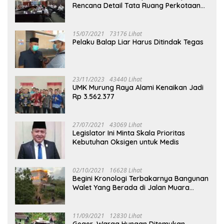
Rencana Detail Tata Ruang Perkotaan
Puruk Cahu
15/07/2021
73176 Lihat
Pelaku Balap Liar Harus Ditindak Tegas
23/11/2023
43440 Lihat
UMK Murung Raya Alami Kenaikan Jadi
Rp 3.562.377
27/07/2021
43069 Lihat
Legislator Ini Minta Skala Prioritas
Kebutuhan Oksigen untuk Medis
02/10/2021
16628 Lihat
Begini Kronologi Terbakarnya Bangunan
Walet Yang Berada di Jalan Muara
Tuhup
11/09/2021
12830 Lihat