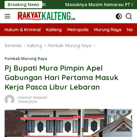
Langsung
 DPD RI
Breaking News
Masuknya Musim Kemarau PT Pada Idi Langsung
ke
konten
Hukum & Kriminal
Kalteng
Metropolis
Murung Raya
Nasi
Beranda
Kalteng
Pemkab Murung Raya
Pemkab Murung Raya
Pj Bupati Mura Pimpin Apel
Gabungan Hari Pertama Masuk
Kerja Pasca Libur Lebaran
Uswatun Hasanah
16/04/2024