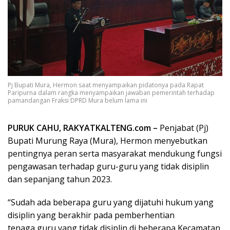
Pj Bupati Mura, Hermon saat menyampaikan pidatonya pada Rapat
Paripurna dalam rangka menyampaikan jawaban pemerintah terhadap
pamandangan Fraksi DPRD Mura belum lama ini
PURUK CAHU, RAKYATKALTENG.com –
Penjabat (Pj)
Bupati Murung Raya (Mura), Hermon menyebutkan
pentingnya peran serta masyarakat mendukung fungsi
pengawasan terhadap guru-guru yang tidak disiplin
dan sepanjang tahun 2023.
“Sudah ada beberapa guru yang dijatuhi hukum yang
disiplin yang berakhir pada pemberhentian
tenaga guru yang tidak disiplin di beberapa Kecamatan