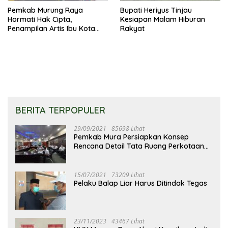
Pemkab Murung Raya
Bupati Heriyus Tinjau
Hormati Hak Cipta,
Kesiapan Malam Hiburan
Penampilan Artis Ibu Kota
Rakyat
Tidak Disiarkan Secara
Langsung
BERITA TERPOPULER
29/09/2021
85698 Lihat
Pemkab Mura Persiapkan Konsep
Rencana Detail Tata Ruang Perkotaan
Puruk Cahu
15/07/2021
73209 Lihat
Pelaku Balap Liar Harus Ditindak Tegas
23/11/2023
43467 Lihat