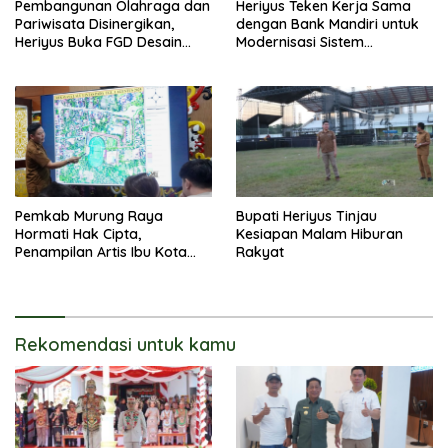
Pembangunan Olahraga dan
Heriyus Teken Kerja Sama
Pariwisata Disinergikan,
dengan Bank Mandiri untuk
Heriyus Buka FGD Desain
Modernisasi Sistem
Olahraga Daerah
Pembayaran Pajak Daerah
Pemkab Murung Raya
Bupati Heriyus Tinjau
Hormati Hak Cipta,
Kesiapan Malam Hiburan
Penampilan Artis Ibu Kota
Rakyat
Tidak Disiarkan Secara
Langsung
Rekomendasi untuk kamu