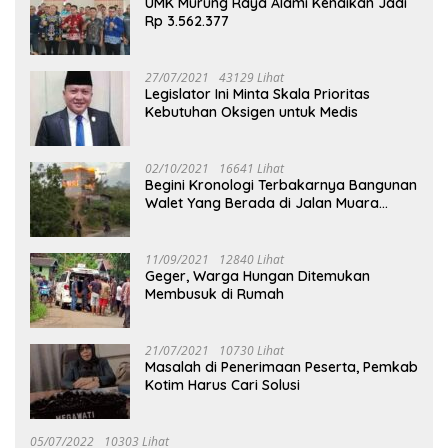
UMK Murung Raya Alami Kenaikan Jadi
Rp 3.562.377
27/07/2021
43129 Lihat
Legislator Ini Minta Skala Prioritas
Kebutuhan Oksigen untuk Medis
02/10/2021
16641 Lihat
Begini Kronologi Terbakarnya Bangunan
Walet Yang Berada di Jalan Muara
Tuhup
11/09/2021
12840 Lihat
Geger, Warga Hungan Ditemukan
Membusuk di Rumah
21/07/2021
10730 Lihat
Masalah di Penerimaan Peserta, Pemkab
Kotim Harus Cari Solusi
05/07/2022
10303 Lihat