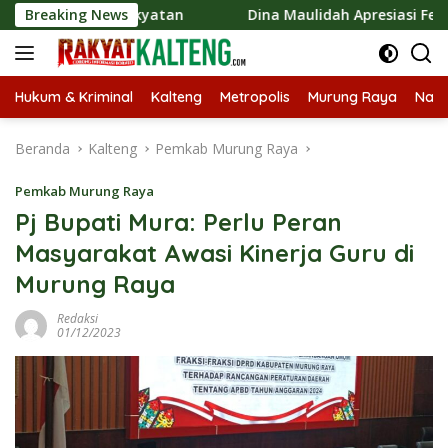
Langsung
i Kerakyatan
Breaking News
Dina Maulidah Apresiasi Festival Jajanan
ke
konten
Hukum & Kriminal
Kalteng
Metropolis
Murung Raya
Nasi
Beranda
Kalteng
Pemkab Murung Raya
Pemkab Murung Raya
Pj Bupati Mura: Perlu Peran
Masyarakat Awasi Kinerja Guru di
Murung Raya
Redaksi
01/12/2023