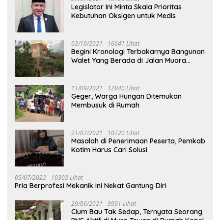
Legislator Ini Minta Skala Prioritas
Kebutuhan Oksigen untuk Medis
02/10/2021
16641 Lihat
Begini Kronologi Terbakarnya Bangunan
Walet Yang Berada di Jalan Muara
Tuhup
11/09/2021
12840 Lihat
Geger, Warga Hungan Ditemukan
Membusuk di Rumah
21/07/2021
10720 Lihat
Masalah di Penerimaan Peserta, Pemkab
Kotim Harus Cari Solusi
05/07/2022
10303 Lihat
Pria Berprofesi Mekanik Ini Nekat Gantung Diri
29/06/2021
9991 Lihat
Cium Bau Tak Sedap, Ternyata Seorang