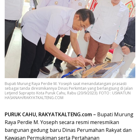
Bupati Murung Raya Perdie M. Yoseph saat menandatangani prasasti
sebagai tanda diresmikannya Dinas Perkimtan yang berlangsung di Jalan
Letjend Suprapto Kota Puruk Cahu, Rabu (20/9/2023). FOTO : USWATUN
HASANAH/RAKYATKALTENG.COM
PURUK CAHU, RAKYATKALTENG.com –
Bupati Murung
Raya Perdie M. Yoseph secara resmi meresmikan
bangunan gedung baru Dinas Perumahan Rakyat dan
Kawasan Permukiman serta Pertahanan