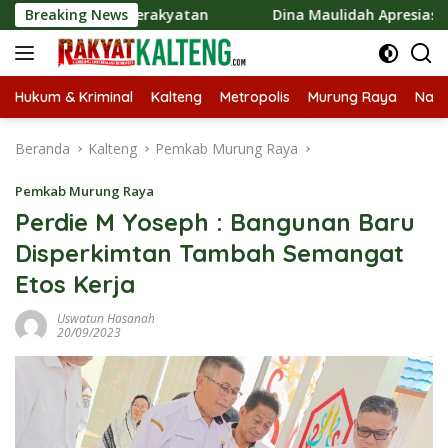
Langsung
omi Kerakyatan
Breaking News
Dina Maulidah Apresiasi Festival Jajan
ke
konten
Hukum & Kriminal
Kalteng
Metropolis
Murung Raya
Nasi
Beranda
Kalteng
Pemkab Murung Raya
Pemkab Murung Raya
Perdie M Yoseph : Bangunan Baru
Disperkimtan Tambah Semangat
Etos Kerja
Uswatun Hasanah
20/09/2023