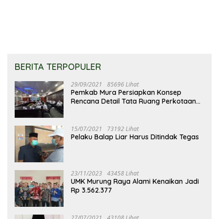
Langsung
BERITA TERPOPULER
29/09/2021
85696 Lihat
Pemkab Mura Persiapkan Konsep
Rencana Detail Tata Ruang Perkotaan
Puruk Cahu
15/07/2021
73192 Lihat
Pelaku Balap Liar Harus Ditindak Tegas
23/11/2023
43458 Lihat
UMK Murung Raya Alami Kenaikan Jadi
Rp 3.562.377
27/07/2021
43108 Lihat