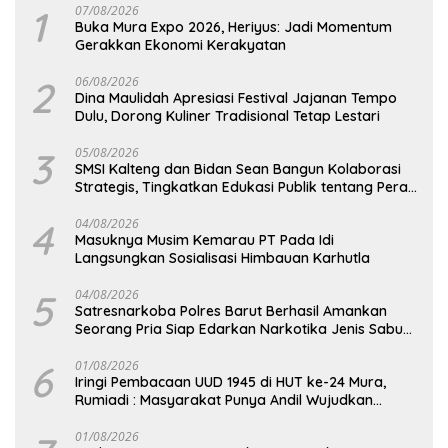
1
07/08/2026
Buka Mura Expo 2026, Heriyus: Jadi Momentum
Gerakkan Ekonomi Kerakyatan
2
06/08/2026
Dina Maulidah Apresiasi Festival Jajanan Tempo
Dulu, Dorong Kuliner Tradisional Tetap Lestari
3
05/08/2026
SMSI Kalteng dan Bidan Sean Bangun Kolaborasi
Strategis, Tingkatkan Edukasi Publik tentang Peran
DPD RI
4
04/08/2026
Masuknya Musim Kemarau PT Pada Idi
Langsungkan Sosialisasi Himbauan Karhutla
5
04/08/2026
Satresnarkoba Polres Barut Berhasil Amankan
Seorang Pria Siap Edarkan Narkotika Jenis Sabu
Seberat 5,05 Gram
6
01/08/2026
Iringi Pembacaan UUD 1945 di HUT ke-24 Mura,
Rumiadi : Masyarakat Punya Andil Wujudkan
Pembangunan yang Lebih Besar
01/08/2026