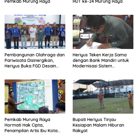
Pemkab Murung Raya
HUT ke-24 Murung Raya
Pembangunan Olahraga dan
Heriyus Teken Kerja Sama
Pariwisata Disinergikan,
dengan Bank Mandiri untuk
Heriyus Buka FGD Desain
Modernisasi Sistem
Olahraga Daerah
Pembayaran Pajak Daerah
Pemkab Murung Raya
Bupati Heriyus Tinjau
Hormati Hak Cipta,
Kesiapan Malam Hiburan
Penampilan Artis Ibu Kota
Rakyat
Tidak Disiarkan Secara