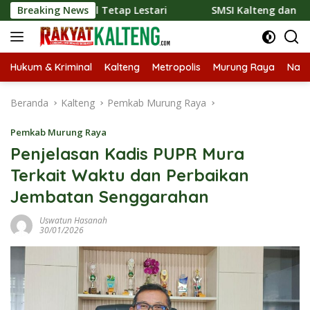
Langsung
onal Tetap Lestari
Breaking News
SMSI Kalteng dan Bidan Sean Bangun
ke
konten
Hukum & Kriminal
Kalteng
Metropolis
Murung Raya
Nasi
Beranda
Kalteng
Pemkab Murung Raya
Pemkab Murung Raya
Penjelasan Kadis PUPR Mura
Terkait Waktu dan Perbaikan
Jembatan Senggarahan
Uswatun Hasanah
30/01/2026