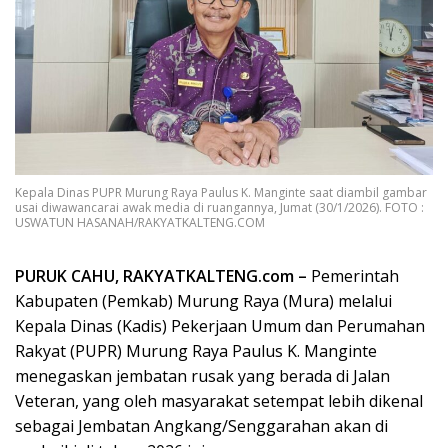
Kepala Dinas PUPR Murung Raya Paulus K. Manginte saat diambil gambar
usai diwawancarai awak media di ruangannya, Jumat (30/1/2026). FOTO :
USWATUN HASANAH/RAKYATKALTENG.COM
PURUK CAHU, RAKYATKALTENG.com –
Pemerintah
Kabupaten (Pemkab) Murung Raya (Mura) melalui
Kepala Dinas (Kadis) Pekerjaan Umum dan Perumahan
Rakyat (PUPR) Murung Raya Paulus K. Manginte
menegaskan jembatan rusak yang berada di Jalan
Veteran, yang oleh masyarakat setempat lebih dikenal
sebagai Jembatan Angkang/Senggarahan akan di