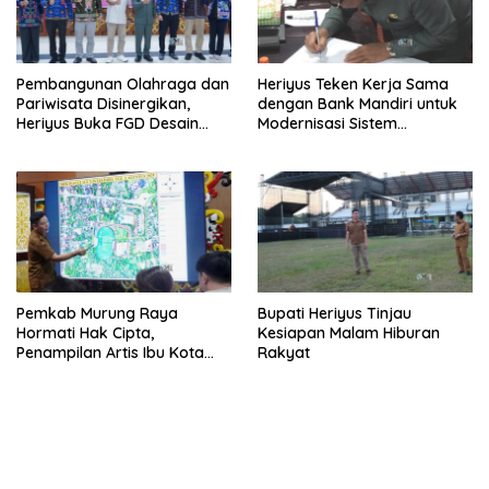
Pembangunan Olahraga dan
Heriyus Teken Kerja Sama
Pariwisata Disinergikan,
dengan Bank Mandiri untuk
Heriyus Buka FGD Desain
Modernisasi Sistem
Olahraga Daerah
Pembayaran Pajak Daerah
Pemkab Murung Raya
Bupati Heriyus Tinjau
Hormati Hak Cipta,
Kesiapan Malam Hiburan
Penampilan Artis Ibu Kota
Rakyat
Tidak Disiarkan Secara
Langsung