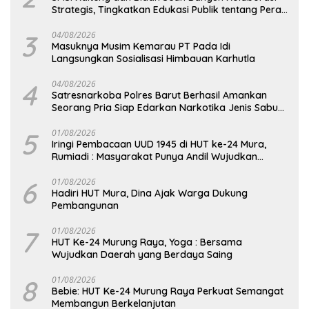
Strategis, Tingkatkan Edukasi Publik tentang Peran
DPD RI
3
04/08/2026
Masuknya Musim Kemarau PT Pada Idi
Langsungkan Sosialisasi Himbauan Karhutla
4
04/08/2026
Satresnarkoba Polres Barut Berhasil Amankan
Seorang Pria Siap Edarkan Narkotika Jenis Sabu
Seberat 5,05 Gram
5
01/08/2026
Iringi Pembacaan UUD 1945 di HUT ke-24 Mura,
Rumiadi : Masyarakat Punya Andil Wujudkan
Pembangunan yang Lebih Besar
6
01/08/2026
Hadiri HUT Mura, Dina Ajak Warga Dukung
Pembangunan
7
01/08/2026
HUT Ke-24 Murung Raya, Yoga : Bersama
Wujudkan Daerah yang Berdaya Saing
8
01/08/2026
Bebie: HUT Ke-24 Murung Raya Perkuat Semangat
Membangun Berkelanjutan