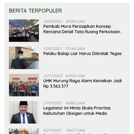
BERITA TERPOPULER
29/09/2021
85696 Lihat
Pemkab Mura Persiapkan Konsep
Rencana Detail Tata Ruang Perkotaan
Puruk Cahu
15/07/2021
73184 Lihat
Pelaku Balap Liar Harus Ditindak Tegas
23/11/2023
43450 Lihat
UMK Murung Raya Alami Kenaikan Jadi
Rp 3.562.377
27/07/2021
43092 Lihat
Legislator Ini Minta Skala Prioritas
Kebutuhan Oksigen untuk Medis
02/10/2021
16637 Lihat