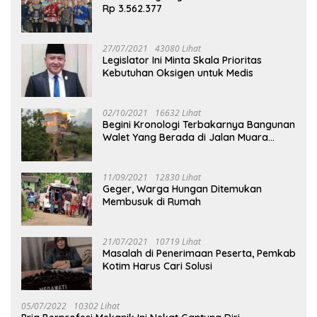
Rp 3.562.377
27/07/2021
43080 Lihat
Legislator Ini Minta Skala Prioritas
Kebutuhan Oksigen untuk Medis
02/10/2021
16632 Lihat
Begini Kronologi Terbakarnya Bangunan
Walet Yang Berada di Jalan Muara
Tuhup
11/09/2021
12830 Lihat
Geger, Warga Hungan Ditemukan
Membusuk di Rumah
21/07/2021
10719 Lihat
Masalah di Penerimaan Peserta, Pemkab
Kotim Harus Cari Solusi
05/07/2022
10302 Lihat