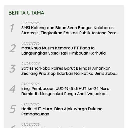
BERITA UTAMA
1
05/08/2026
SMSI Kalteng dan Bidan Sean Bangun Kolaborasi
Strategis, Tingkatkan Edukasi Publik tentang Peran
DPD RI
2
04/08/2026
Masuknya Musim Kemarau PT Pada Idi
Langsungkan Sosialisasi Himbauan Karhutla
3
04/08/2026
Satresnarkoba Polres Barut Berhasil Amankan
Seorang Pria Siap Edarkan Narkotika Jenis Sabu
Seberat 5,05 Gram
4
01/08/2026
Iringi Pembacaan UUD 1945 di HUT ke-24 Mura,
Rumiadi : Masyarakat Punya Andil Wujudkan
Pembangunan yang Lebih Besar
5
01/08/2026
Hadiri HUT Mura, Dina Ajak Warga Dukung
Pembangunan
01/08/2026