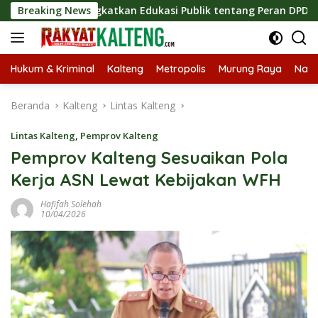
Langsung
gis, Tingkatkan Edukasi Publik tentang Peran DPD RI
Breaking News
M
ke
konten
Hukum & Kriminal
Kalteng
Metropolis
Murung Raya
Nasi
Beranda
Kalteng
Lintas Kalteng
Lintas Kalteng
,
Pemprov Kalteng
Pemprov Kalteng Sesuaikan Pola
Kerja ASN Lewat Kebijakan WFH
Hafifah Solehah
10/04/2026