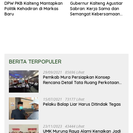
DPW PKB Kalteng Mantapkan
Gubernur Kalteng Agustiar
Politik Kehadiran di Markas
Sabran: Kerja Sama dan
Baru
Semangat Kebersamaan
Merupakan Keberhasilan
Pembangunan
BERITA TERPOPULER
29/09/2021
85696 Lihat
Pemkab Mura Persiapkan Konsep
Rencana Detail Tata Ruang Perkotaan
Puruk Cahu
15/07/2021
73177 Lihat
Pelaku Balap Liar Harus Ditindak Tegas
23/11/2023
43444 Lihat
UMK Murung Raya Alami Kenaikan Jadi