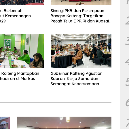
m Berbenah,
Sinergi PKB dan Perempuan
ut Kemenangan
Bangsa Kalteng: Targetkan
029
Pecah Telur DPR RI dan Kuasai
Legislatif 2029
 Kalteng Mantapkan
Gubernur Kalteng Agustiar
Kehadiran di Markas
Sabran: Kerja Sama dan
Semangat Kebersamaan
Merupakan Keberhasilan
Pembangunan