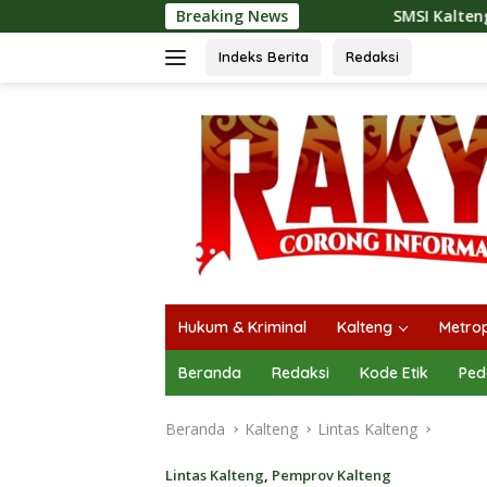
Langsung
Breaking News
SMSI Kalteng dan Bidan Sean Bangun K
ke
konten
Indeks Berita
Redaksi
Hukum & Kriminal
Kalteng
Metrop
Beranda
Redaksi
Kode Etik
Ped
Beranda
Kalteng
Lintas Kalteng
Lintas Kalteng
,
Pemprov Kalteng