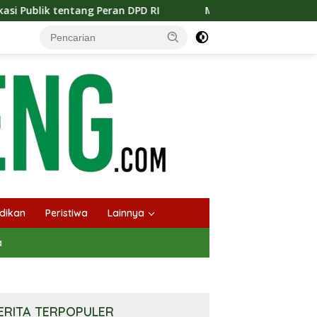
DPD RI
Masuknya Musim Kemarau PT Pada Idi Langsungk
dikan
Peristiwa
Lainnya
a
ERITA TERPOPULER