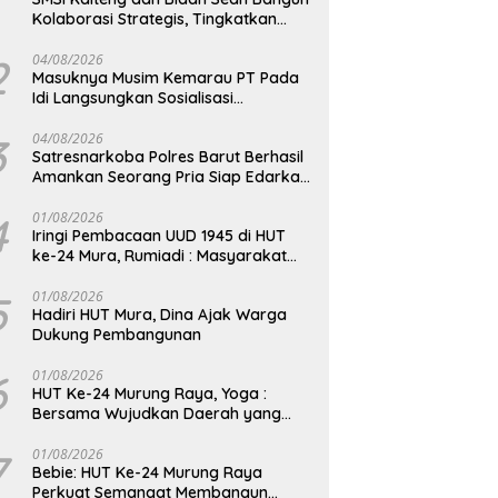
Kolaborasi Strategis, Tingkatkan
Edukasi Publik tentang Peran DPD RI
2
04/08/2026
Masuknya Musim Kemarau PT Pada
Idi Langsungkan Sosialisasi
Himbauan Karhutla
3
04/08/2026
Satresnarkoba Polres Barut Berhasil
Amankan Seorang Pria Siap Edarkan
Narkotika Jenis Sabu Seberat 5,05
Gram
4
01/08/2026
Iringi Pembacaan UUD 1945 di HUT
ke-24 Mura, Rumiadi : Masyarakat
Punya Andil Wujudkan Pembangunan
yang Lebih Besar
5
01/08/2026
Hadiri HUT Mura, Dina Ajak Warga
Dukung Pembangunan
6
01/08/2026
HUT Ke-24 Murung Raya, Yoga :
Bersama Wujudkan Daerah yang
Berdaya Saing
7
01/08/2026
Bebie: HUT Ke-24 Murung Raya
Perkuat Semangat Membangun