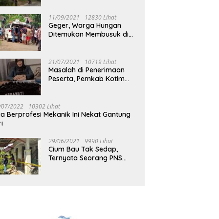
Jalan Muara Tuhup
11/09/2021
12830 Lihat
Geger, Warga Hungan
Ditemukan Membusuk di
Rumah
21/07/2021
10719 Lihat
Masalah di Penerimaan
Peserta, Pemkab Kotim
Harus Cari Solusi
/07/2022
10302 Lihat
ia Berprofesi Mekanik Ini Nekat Gantung
ri
29/06/2021
9990 Lihat
Cium Bau Tak Sedap,
Ternyata Seorang PNS
Aktif di Mura Tewas di
Rumah Kopel