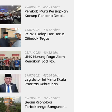
29/09/2021
85693 Lihat
Pemkab Mura Persiapkan
Konsep Rencana Detail
Tata Ruang Perkotaan
Puruk Cahu
15/07/2021
73162 Lihat
Pelaku Balap Liar Harus
Ditindak Tegas
23/11/2023
43432 Lihat
UMK Murung Raya Alami
Kenaikan Jadi Rp
3.562.377
27/07/2021
43054 Lihat
Legislator Ini Minta Skala
Prioritas Kebutuhan
Oksigen untuk Medis
02/10/2021
16627 Lihat
Begini Kronologi
Terbakarnya Bangunan
Walet Yang Berada di