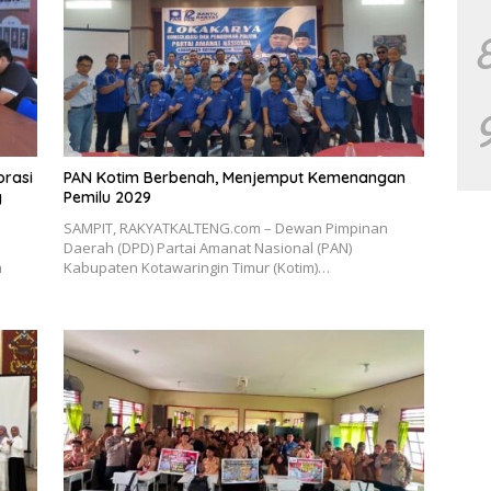
orasi
PAN Kotim Berbenah, Menjemput Kemenangan
g
Pemilu 2029
SAMPIT, RAKYATKALTENG.com – Dewan Pimpinan
Daerah (DPD) Partai Amanat Nasional (PAN)
h
Kabupaten Kotawaringin Timur (Kotim)…