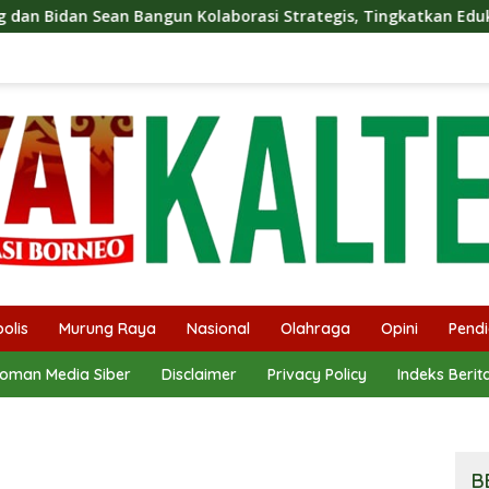
olaborasi Strategis, Tingkatkan Edukasi Publik tentang Peran 
olis
Murung Raya
Nasional
Olahraga
Opini
Pendi
oman Media Siber
Disclaimer
Privacy Policy
Indeks Berit
B