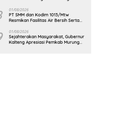
Berkelanjutan
8
01/08/2026
PT SMM dan Kodim 1013/Mtw
Resmikan Fasilitas Air Bersih Serta
Bagikan Paket Sembako Kepada
Masyarakat
9
01/08/2026
Sejahterakan Masyarakat, Gubernur
Kalteng Apresiasi Pemkab Murung
Raya