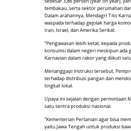
sebesar 3,86 persen (year on year), y
tembakau, serta sektor perumahan dan
Dalam arahannya, Mendagri Tito Karn
waspada terhadap gejolak harga komodi
Iran, Israel, dan Amerika Serikat.
“Pengawasan lebih ketat, kepada produ
konsumsi dalam negeri meskipun ada go
Karnavian dalam rakor yang diikuti sel
Menanggapi instruksi tersebut, Pemp
terhadap distribusi pangan dan mend
tingkat lokal.
Upaya ini sejalan dengan permintaan 
satu sentra produksi nasional.
“Kementerian Pertanian agar bisa mem
yaitu Jawa Tengah untuk produksi ba