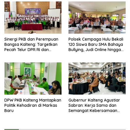
Sinergi PKB dan Perempuan
Polsek Cempaga Hulu Bekali
Bangsa Kalteng: Targetkan
120 Siswa Baru SMA Bahaya
Pecah Telur DPR RI dan
Bullying, Judi Online hingga
Kuasai Legislatif 2029
Narkoba
DPW PKB Kalteng Mantapkan
Gubernur Kalteng Agustiar
Politik Kehadiran di Markas
Sabran: Kerja Sama dan
Baru
Semangat Kebersamaan
Merupakan Keberhasilan
Pembangunan