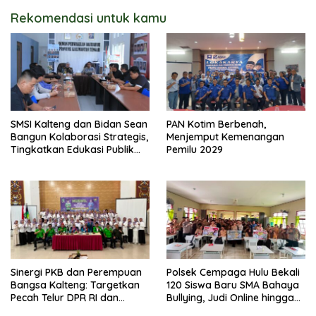
Rekomendasi untuk kamu
SMSI Kalteng dan Bidan Sean
PAN Kotim Berbenah,
Bangun Kolaborasi Strategis,
Menjemput Kemenangan
Tingkatkan Edukasi Publik
Pemilu 2029
tentang Peran DPD RI
Sinergi PKB dan Perempuan
Polsek Cempaga Hulu Bekali
Bangsa Kalteng: Targetkan
120 Siswa Baru SMA Bahaya
Pecah Telur DPR RI dan
Bullying, Judi Online hingga
Kuasai Legislatif 2029
Narkoba