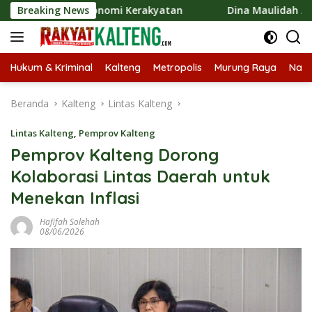
Langsung
kan Ekonomi Kerakyatan
Breaking News
Dina Maulidah Apresiasi Festi
ke
konten
Hukum & Kriminal
Kalteng
Metropolis
Murung Raya
Nasi
Beranda
Kalteng
Lintas Kalteng
Lintas Kalteng
,
Pemprov Kalteng
Pemprov Kalteng Dorong
Kolaborasi Lintas Daerah untuk
Menekan Inflasi
Hafifah Solehah
08/06/2026