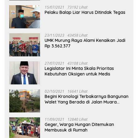
15/07/2021
73192 Lihat
Pelaku Balap Liar Harus Ditindak Tegas
23/11/2023
43458 Lihat
UMK Murung Raya Alami Kenaikan Jadi
Rp 3.562.377
27/07/2021
43108 Lihat
Legislator Ini Minta Skala Prioritas
Kebutuhan Oksigen untuk Medis
02/10/2021
16641 Lihat
Begini Kronologi Terbakarnya Bangunan
Walet Yang Berada di Jalan Muara
Tuhup
11/09/2021
12840 Lihat
Geger, Warga Hungan Ditemukan
Membusuk di Rumah