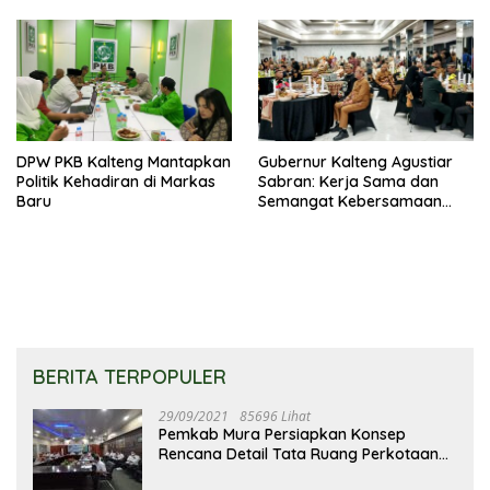
DPW PKB Kalteng Mantapkan
Gubernur Kalteng Agustiar
Politik Kehadiran di Markas
Sabran: Kerja Sama dan
Baru
Semangat Kebersamaan
Merupakan Keberhasilan
Pembangunan
BERITA TERPOPULER
29/09/2021
85696 Lihat
Pemkab Mura Persiapkan Konsep
Rencana Detail Tata Ruang Perkotaan
Puruk Cahu