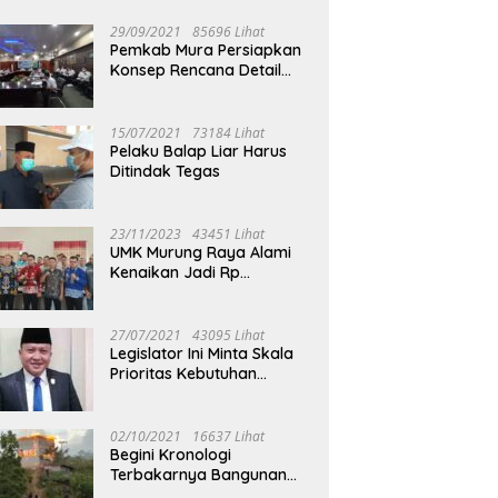
29/09/2021
85696 Lihat
Pemkab Mura Persiapkan
Konsep Rencana Detail
Tata Ruang Perkotaan
Puruk Cahu
15/07/2021
73184 Lihat
Pelaku Balap Liar Harus
Ditindak Tegas
23/11/2023
43451 Lihat
UMK Murung Raya Alami
Kenaikan Jadi Rp
3.562.377
27/07/2021
43095 Lihat
Legislator Ini Minta Skala
Prioritas Kebutuhan
Oksigen untuk Medis
02/10/2021
16637 Lihat
Begini Kronologi
Terbakarnya Bangunan
Walet Yang Berada di