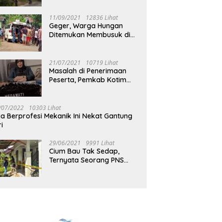
Jalan Muara Tuhup
11/09/2021
12836 Lihat
Geger, Warga Hungan
Ditemukan Membusuk di
Rumah
21/07/2021
10719 Lihat
Masalah di Penerimaan
Peserta, Pemkab Kotim
Harus Cari Solusi
/07/2022
10303 Lihat
ia Berprofesi Mekanik Ini Nekat Gantung
ri
29/06/2021
9991 Lihat
Cium Bau Tak Sedap,
Ternyata Seorang PNS
Aktif di Mura Tewas di
Rumah Kopel