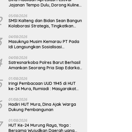
Jajanan Tempo Dulu, Dorong Kuliner
Tradisional Tetap Lestari
2
05/08/2026
SMSI Kalteng dan Bidan Sean Bangun
Kolaborasi Strategis, Tingkatkan
Edukasi Publik tentang Peran DPD RI
3
04/08/2026
Masuknya Musim Kemarau PT Pada
Idi Langsungkan Sosialisasi
Himbauan Karhutla
4
04/08/2026
Satresnarkoba Polres Barut Berhasil
Amankan Seorang Pria Siap Edarkan
Narkotika Jenis Sabu Seberat 5,05
Gram
5
01/08/2026
Iringi Pembacaan UUD 1945 di HUT
ke-24 Mura, Rumiadi : Masyarakat
Punya Andil Wujudkan Pembangunan
yang Lebih Besar
6
01/08/2026
Hadiri HUT Mura, Dina Ajak Warga
Dukung Pembangunan
7
01/08/2026
HUT Ke-24 Murung Raya, Yoga :
Bersama Wujudkan Daerah yang