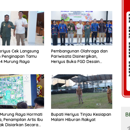
eriyus Cek Langsung
Pembangunan Olahraga dan
n Penginapan Tamu
Pariwisata Disinergikan,
24 Murung Raya
Heriyus Buka FGD Desain
Olahraga Daerah
B
Murung Raya Hormati
Bupati Heriyus Tinjau Kesiapan
a, Penampilan Artis Ibu
Malam Hiburan Rakyat
ak Disiarkan Secara
1