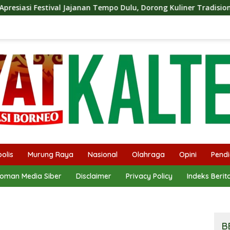
n Tempo Dulu, Dorong Kuliner Tradisional Tetap Lestari
olis
Murung Raya
Nasional
Olahraga
Opini
Pendi
oman Media Siber
Disclaimer
Privacy Policy
Indeks Berit
B