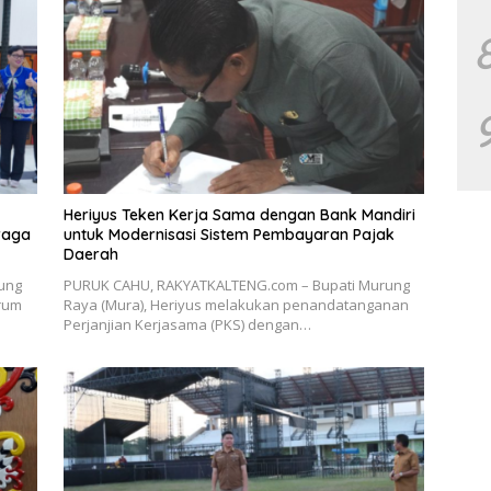
Heriyus Teken Kerja Sama dengan Bank Mandiri
raga
untuk Modernisasi Sistem Pembayaran Pajak
Daerah
ung
PURUK CAHU, RAKYATKALTENG.com – Bupati Murung
orum
Raya (Mura), Heriyus melakukan penandatanganan
Perjanjian Kerjasama (PKS) dengan…