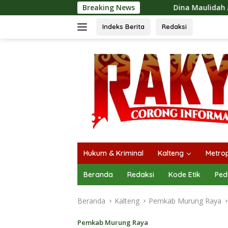
Langsung
Dina Maulidah Apresiasi Festival Jajana
Breaking News
ke
konten
Indeks Berita
Redaksi
Hukum & Kriminal
Kalteng
Metrop
Beranda
Redaksi
Kode Etik
Ped
Beranda
Kalteng
Pemkab Murung Raya
Pemkab Murung Raya