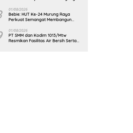
Berdaya Saing
8
01/08/2026
Bebie: HUT Ke-24 Murung Raya
Perkuat Semangat Membangun
Berkelanjutan
9
01/08/2026
PT SMM dan Kodim 1013/Mtw
Resmikan Fasilitas Air Bersih Serta
Bagikan Paket Sembako Kepada
Masyarakat