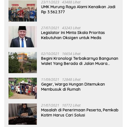
23/11/2023
43488 Lihat
UMK Murung Raya Alami Kenaikan Jadi
Rp 3.562.377
27/07/2021
43243 Lihat
Legislator Ini Minta Skala Prioritas
Kebutuhan Oksigen untuk Medis
02/10/2021
16654 Lihat
Begini Kronologi Terbakarnya Bangunan
Walet Yang Berada di Jalan Muara
Tuhup
11/09/2021
12848 Lihat
Geger, Warga Hungan Ditemukan
Membusuk di Rumah
21/07/2021
10772 Lihat
Masalah di Penerimaan Peserta, Pemkab
Kotim Harus Cari Solusi