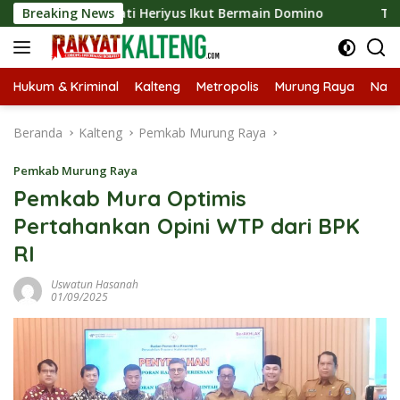
Langsung
26, Bupati Heriyus Ikut Bermain Domino
Breaking News
Tekan Stuntin
ke
konten
Hukum & Kriminal
Kalteng
Metropolis
Murung Raya
Nasi
Beranda
Kalteng
Pemkab Murung Raya
Pemkab Murung Raya
Pemkab Mura Optimis
Pertahankan Opini WTP dari BPK
RI
Uswatun Hasanah
01/09/2025