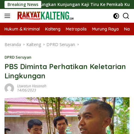
Langsung
t Langsungkan Kunjungan Kaji Tiru Ke Pemkab Kulon Progo
Breaking News
ke
konten
Hukum & Kriminal
Kalteng
Metropolis
Murung Raya
Nasi
Beranda
Kalteng
DPRD Seruyan
DPRD Seruyan
PBS Diminta Perhatikan Keletarian
Lingkungan
Uswatun Hasanah
14/06/2023