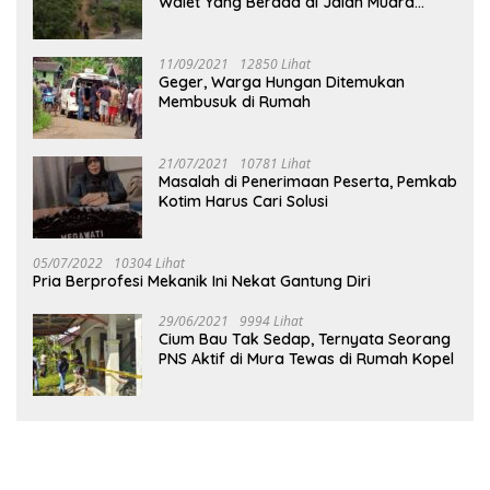
Walet Yang Berada di Jalan Muara
Tuhup
11/09/2021
12850 Lihat
Geger, Warga Hungan Ditemukan
Membusuk di Rumah
21/07/2021
10781 Lihat
Masalah di Penerimaan Peserta, Pemkab
Kotim Harus Cari Solusi
05/07/2022
10304 Lihat
Pria Berprofesi Mekanik Ini Nekat Gantung Diri
29/06/2021
9994 Lihat
Cium Bau Tak Sedap, Ternyata Seorang
PNS Aktif di Mura Tewas di Rumah Kopel