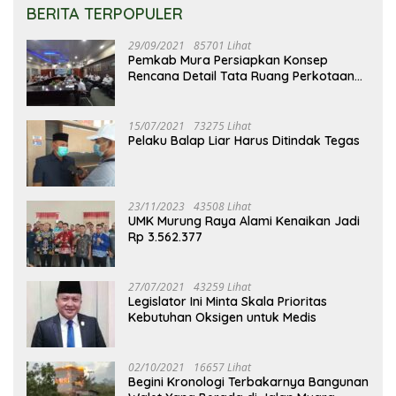
BERITA TERPOPULER
29/09/2021
85701 Lihat
Pemkab Mura Persiapkan Konsep
Rencana Detail Tata Ruang Perkotaan
Puruk Cahu
15/07/2021
73275 Lihat
Pelaku Balap Liar Harus Ditindak Tegas
23/11/2023
43508 Lihat
UMK Murung Raya Alami Kenaikan Jadi
Rp 3.562.377
27/07/2021
43259 Lihat
Legislator Ini Minta Skala Prioritas
Kebutuhan Oksigen untuk Medis
02/10/2021
16657 Lihat
Begini Kronologi Terbakarnya Bangunan