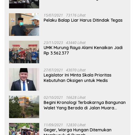
Puruk Cahu
15/07/2021
73176 Lihat
Pelaku Balap Liar Harus Ditindak Tegas
23/11/2023
43440 Lihat
UMK Murung Raya Alami Kenaikan Jadi
Rp 3.562.377
27/07/2021
43070 Lihat
Legislator Ini Minta Skala Prioritas
Kebutuhan Oksigen untuk Medis
02/10/2021
16628 Lihat
Begini Kronologi Terbakarnya Bangunan
Walet Yang Berada di Jalan Muara
Tuhup
11/09/2021
12830 Lihat
Geger, Warga Hungan Ditemukan