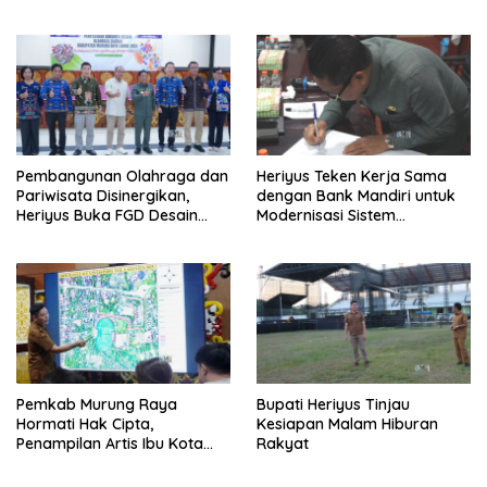
Pembangunan Olahraga dan
Heriyus Teken Kerja Sama
Pariwisata Disinergikan,
dengan Bank Mandiri untuk
Heriyus Buka FGD Desain
Modernisasi Sistem
Olahraga Daerah
Pembayaran Pajak Daerah
Pemkab Murung Raya
Bupati Heriyus Tinjau
Hormati Hak Cipta,
Kesiapan Malam Hiburan
Penampilan Artis Ibu Kota
Rakyat
Tidak Disiarkan Secara
Langsung