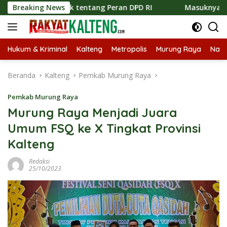
Langsung
i Publik tentang Peran DPD RI
Breaking News
Masuknya Musim Kemarau
ke
konten
Hukum & Kriminal
Kalteng
Metropolis
Murung Raya
Nasi
Beranda
Kalteng
Pemkab Murung Raya
Pemkab Murung Raya
Murung Raya Menjadi Juara
Umum FSQ ke X Tingkat Provinsi
Kalteng
Redaksi
25/10/2023