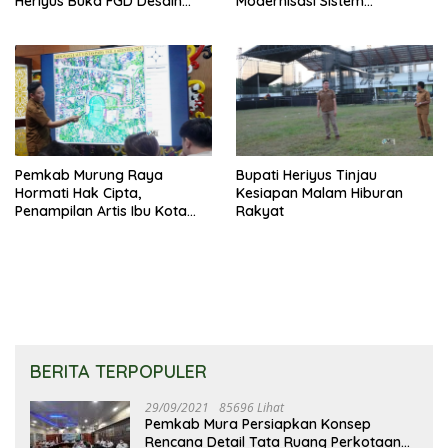
Heriyus Buka FGD Desain
Modernisasi Sistem
Olahraga Daerah
Pembayaran Pajak Daerah
Pemkab Murung Raya
Bupati Heriyus Tinjau
Hormati Hak Cipta,
Kesiapan Malam Hiburan
Penampilan Artis Ibu Kota
Rakyat
Tidak Disiarkan Secara
Langsung
BERITA TERPOPULER
29/09/2021
85696 Lihat
Pemkab Mura Persiapkan Konsep
Rencana Detail Tata Ruang Perkotaan