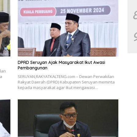
DPRD Seruyan Ajak Masyarakat Ikut Awasi
Pembangunan
lan
da
SERUYAN,RAKYATKALTENG.com – Dewan Perwakilan
Rakyat Daerah (DPRD) Kabupaten Seruyan meminta
kepada masyarakat agar ikut mengawasi…