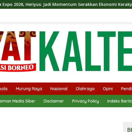
di Momentum Gerakkan Ekonomi Kerakyatan
Dina Maulid
olis
Murung Raya
Nasional
Olahraga
Opini
Pendi
oman Media Siber
Disclaimer
Privacy Policy
Indeks Berit
B