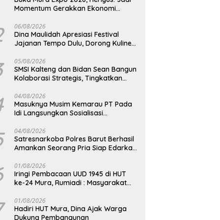
Momentum Gerakkan Ekonomi
Kerakyatan
2
06/08/2026
Dina Maulidah Apresiasi Festival
Jajanan Tempo Dulu, Dorong Kuliner
Tradisional Tetap Lestari
3
05/08/2026
SMSI Kalteng dan Bidan Sean Bangun
Kolaborasi Strategis, Tingkatkan
Edukasi Publik tentang Peran DPD RI
4
04/08/2026
Masuknya Musim Kemarau PT Pada
Idi Langsungkan Sosialisasi
Himbauan Karhutla
5
04/08/2026
Satresnarkoba Polres Barut Berhasil
Amankan Seorang Pria Siap Edarkan
Narkotika Jenis Sabu Seberat 5,05
Gram
6
01/08/2026
Iringi Pembacaan UUD 1945 di HUT
ke-24 Mura, Rumiadi : Masyarakat
Punya Andil Wujudkan Pembangunan
yang Lebih Besar
7
01/08/2026
Hadiri HUT Mura, Dina Ajak Warga
Dukung Pembangunan