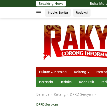
Langsung
Breaking News
Buka Mura Expo 2026, Heriyus: Ja
ke
konten
Indeks Berita
Redaksi
Hukum & Kriminal
Kalteng
Metrop
Beranda
Redaksi
Kode Etik
Ped
Beranda
Kalteng
DPRD Seruyan
DPRD Seruyan