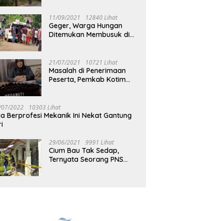
Jalan Muara Tuhup
11/09/2021
12840 Lihat
Geger, Warga Hungan
Ditemukan Membusuk di
Rumah
21/07/2021
10721 Lihat
Masalah di Penerimaan
Peserta, Pemkab Kotim
Harus Cari Solusi
/07/2022
10303 Lihat
ia Berprofesi Mekanik Ini Nekat Gantung
ri
29/06/2021
9991 Lihat
Cium Bau Tak Sedap,
Ternyata Seorang PNS
Aktif di Mura Tewas di
Rumah Kopel