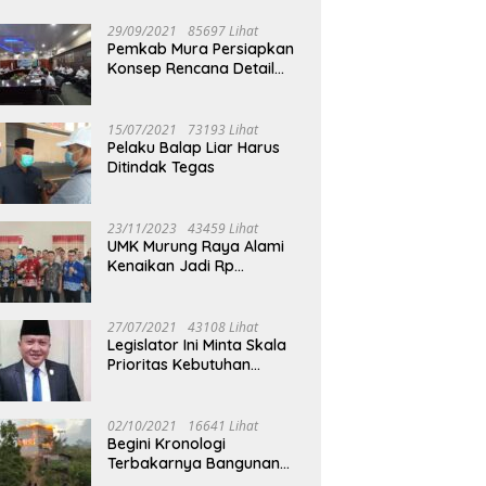
29/09/2021
85697 Lihat
Pemkab Mura Persiapkan
Konsep Rencana Detail
Tata Ruang Perkotaan
Puruk Cahu
15/07/2021
73193 Lihat
Pelaku Balap Liar Harus
Ditindak Tegas
23/11/2023
43459 Lihat
UMK Murung Raya Alami
Kenaikan Jadi Rp
3.562.377
27/07/2021
43108 Lihat
Legislator Ini Minta Skala
Prioritas Kebutuhan
Oksigen untuk Medis
02/10/2021
16641 Lihat
Begini Kronologi
Terbakarnya Bangunan
Walet Yang Berada di