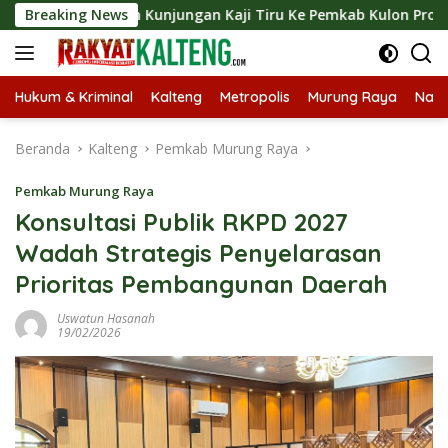
Langsung
ngkan Kunjungan Kaji Tiru Ke Pemkab Kulon Progo
Breaking News
Lan
ke
konten
Hukum & Kriminal
Kalteng
Metropolis
Murung Raya
Nasi
Beranda
Kalteng
Pemkab Murung Raya
Pemkab Murung Raya
Konsultasi Publik RKPD 2027
Wadah Strategis Penyelarasan
Prioritas Pembangunan Daerah
Uswatun Hasanah
19/02/2026