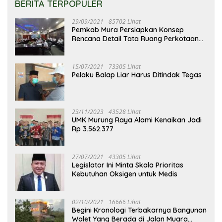
BERITA TERPOPULER
29/09/2021
85702 Lihat
Pemkab Mura Persiapkan Konsep
Rencana Detail Tata Ruang Perkotaan
Puruk Cahu
15/07/2021
73305 Lihat
Pelaku Balap Liar Harus Ditindak Tegas
23/11/2023
43528 Lihat
UMK Murung Raya Alami Kenaikan Jadi
Rp 3.562.377
27/07/2021
43305 Lihat
Legislator Ini Minta Skala Prioritas
Kebutuhan Oksigen untuk Medis
02/10/2021
16666 Lihat
Begini Kronologi Terbakarnya Bangunan
Walet Yang Berada di Jalan Muara