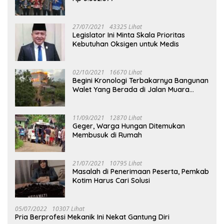
27/07/2021
43325 Lihat
Legislator Ini Minta Skala Prioritas
Kebutuhan Oksigen untuk Medis
02/10/2021
16670 Lihat
Begini Kronologi Terbakarnya Bangunan
Walet Yang Berada di Jalan Muara
Tuhup
11/09/2021
12870 Lihat
Geger, Warga Hungan Ditemukan
Membusuk di Rumah
21/07/2021
10795 Lihat
Masalah di Penerimaan Peserta, Pemkab
Kotim Harus Cari Solusi
05/07/2022
10307 Lihat
Pria Berprofesi Mekanik Ini Nekat Gantung Diri