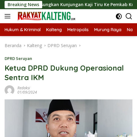
Langsung
ut Langsungkan Kunjungan Kaji Tiru Ke Pemkab Kulon Progo
Breaking News
ke
konten
Hukum & Kriminal
Kalteng
Metropolis
Murung Raya
Nasi
Beranda
Kalteng
DPRD Seruyan
DPRD Seruyan
Ketua DPRD Dukung Operasional
Sentra IKM
Redaksi
01/09/2024